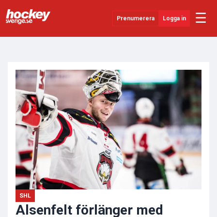
☰
Prenumerera
Logga in
ANNONS
Senaste Nytt
YouTube
SHL
Evenemang
Övrigt
SHL
Alsenfelt förlänger med