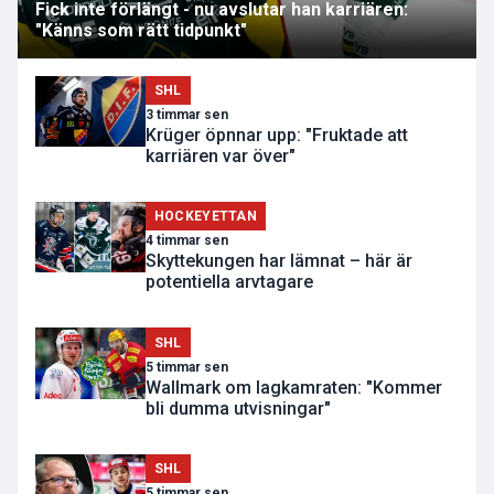
Fick inte förlängt - nu avslutar han karriären:
"Känns som rätt tidpunkt"
SHL
3 timmar sen
Krüger öpnnar upp: "Fruktade att
karriären var över"
HOCKEYETTAN
4 timmar sen
Skyttekungen har lämnat – här är
potentiella arvtagare
SHL
5 timmar sen
Wallmark om lagkamraten: "Kommer
bli dumma utvisningar"
SHL
5 timmar sen