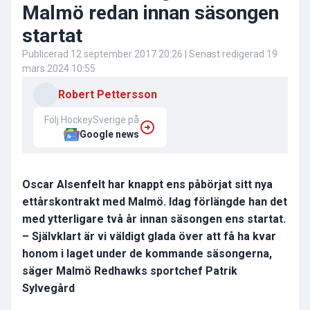
Malmö redan innan säsongen
startat
Publicerad
12 september 2017 20:26
| Senast redigerad
19
mars 2024 10:55
Robert Pettersson
Följ HockeySverige på
Google news
Oscar Alsenfelt har knappt ens påbörjat sitt nya
ettårskontrakt med Malmö. Idag förlängde han det
med ytterligare två år innan säsongen ens startat.
– Självklart är vi väldigt glada över att få ha kvar
honom i laget under de kommande säsongerna,
säger Malmö Redhawks sportchef Patrik
Sylvegård