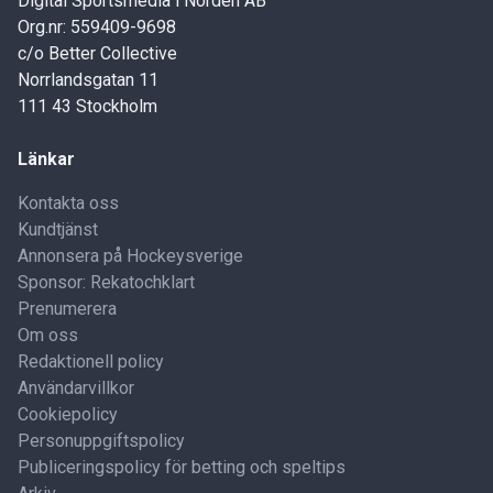
Digital Sportsmedia i Norden AB
Org.nr: 559409-9698
c/o Better Collective
Norrlandsgatan 11
111 43 Stockholm
Länkar
Kontakta oss
Kundtjänst
Annonsera på Hockeysverige
Sponsor: Rekatochklart
Prenumerera
Om oss
Redaktionell policy
Användarvillkor
Cookiepolicy
Personuppgiftspolicy
Publiceringspolicy för betting och speltips