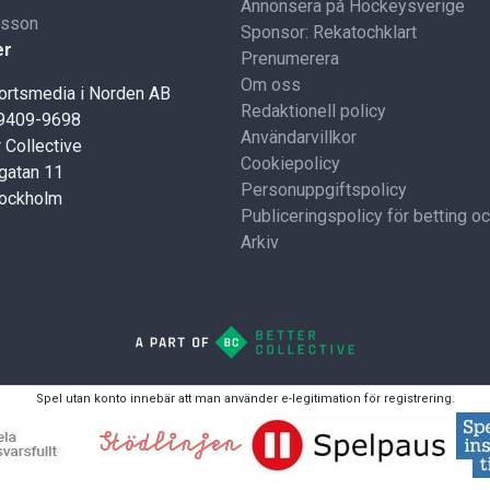
Annonsera på Hockeysverige
lsson
Sponsor: Rekatochklart
er
Prenumerera
Om oss
portsmedia i Norden AB
Redaktionell policy
59409-9698
Användarvillkor
 Collective
Cookiepolicy
gatan 11
Personuppgiftspolicy
tockholm
Publiceringspolicy för betting o
Arkiv
Spel utan konto innebär att man använder e-legitimation för registrering.