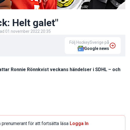
ck: Helt galet"
rad
01 november 2022 20:35
Följ HockeySverige på
Google news
ttar Ronnie Rönnkvist veckans händelser i SDHL – och
 prenumerant för att fortsätta läsa
Logga In