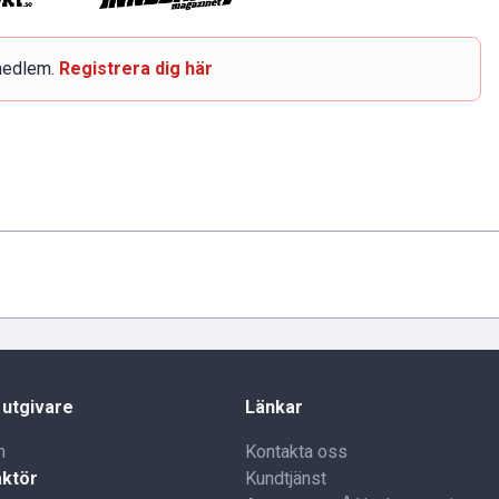
smedlem.
Registrera dig här
 utgivare
Länkar
n
Kontakta oss
ktör
Kundtjänst