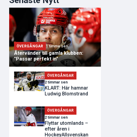
Senaste Nytt
ÖVERGÅNGAR
1 timme sen
Återvänder till gamla klubben:
"Passar perfekt in"
ÖVERGÅNGAR
2 timmar sen
KLART: Här hamnar
Ludwig Blomstrand
ÖVERGÅNGAR
2 timmar sen
Flyttar utomlands –
efter åren i
HockeyAllsvenskan