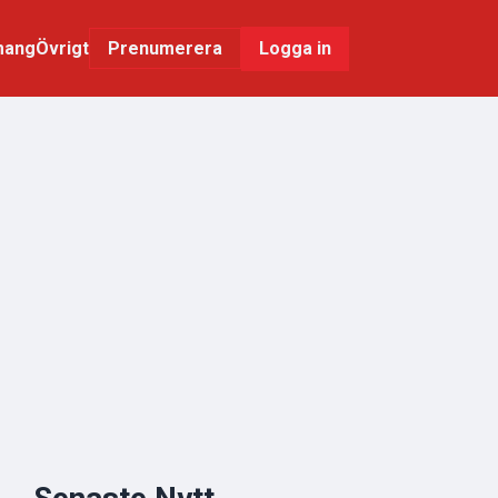
mang
Övrigt
Logga in
Prenumerera