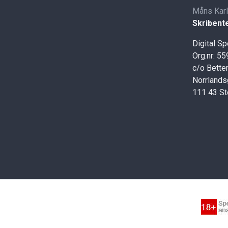
Måns Kar
Skribent
Digital S
Org.nr: 5
c/o Better
Norrlands
111 43 S