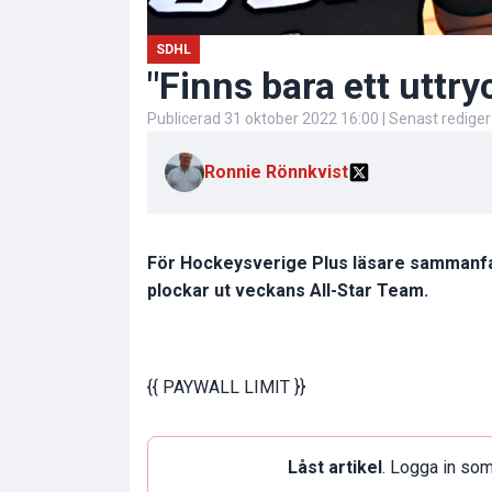
SDHL
"Finns bara ett uttry
Publicerad
31 oktober 2022 16:00
| Senast redige
Ronnie Rönnkvist
För Hockeysverige Plus läsare sammanfa
plockar ut veckans All-Star Team.
{{ PAYWALL LIMIT }}
Låst artikel
. Logga in som