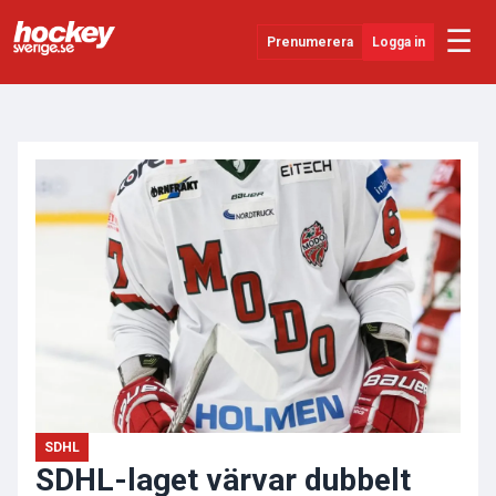
☰
Prenumerera
Logga in
ANNONS
Senaste Nytt
YouTube
SHL
Evenemang
Övrigt
SDHL
SDHL-laget värvar dubbelt