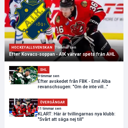
HOCKEYALLSVENSKAN
7 timmar sen
Efter Kovacs-soppan - AIK värvar spets från AHL
SHL
9 timmar sen
Efter avskedet från FBK - Emil Alba
revanschsugen: "Om de inte vill..."
ÖVERGÅNGAR
11 timmar sen
KLART: Här är tvillingarnas nya klubb:
"Svårt att säga nej till"