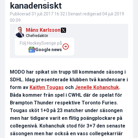
kanadensiskt
Publicerad
31 juli 2017 16:32
| Senast redigerad
04 juli 2019
00:09
Måns Karlsson
Chefredaktör
Följ HockeySverige på
Google news
MODO har spikat sin trupp till kommande säsong i
SDHL. Idag presenterade klubben två kandensare i
form av
Kaitlyn Tougas
och
Jenelle Kohanchuk
.
Båda kommer från spel i CWHL där de spelat för
Brampton Thunder respektive Toronto Furies.
Tougas sköt 1+0 på 23 matcher under säsongen
men har tidigare varit en flitig poängplockare på
collegenivå. Kohanchuk stod för 3+7 den senaste
säsongen men har också en vass collegekarriär