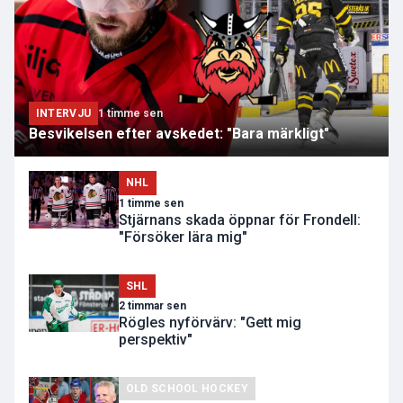
INTERVJU
1 timme sen
Besvikelsen efter avskedet: "Bara märkligt"
NHL
1 timme sen
Stjärnans skada öppnar för Frondell:
"Försöker lära mig"
SHL
2 timmar sen
Rögles nyförvärv: "Gett mig
perspektiv"
OLD SCHOOL HOCKEY