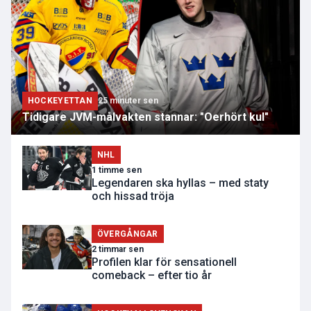
HOCKEYETTAN
25 minuter sen
Tidigare JVM-målvakten stannar: "Oerhört kul"
NHL
1 timme sen
Legendaren ska hyllas – med staty
och hissad tröja
ÖVERGÅNGAR
2 timmar sen
Profilen klar för sensationell
comeback – efter tio år