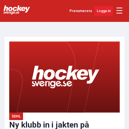
☰
Prenumerera
Logga in
ANNONS
Senaste Nytt
YouTube
SHL
Evenemang
Övrigt
SDHL
Ny klubb in i jakten på