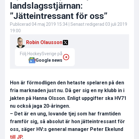
landslagsstjärnan:
”Jätteintressant för oss”
Publicerad
04 maj 2019 15:34
| Senast redigerad
03 juli 2019
19:00
Robin Olausson
Följ HockeySverige på
Google news
Hon är förmodligen den hetaste spelaren på den
fria marknaden just nu. Då ger sig en ny klubb in i
jakten på Hanna Olsson. Enligt uppgifter ska HV71
nu också jaga 20-åringen.
– Det är en ung, lovande tjej som har framtiden
framför sig, så absolut är hon jätteintressant för
oss, säger HV:s general manager Peter Ekelund
till JP
.