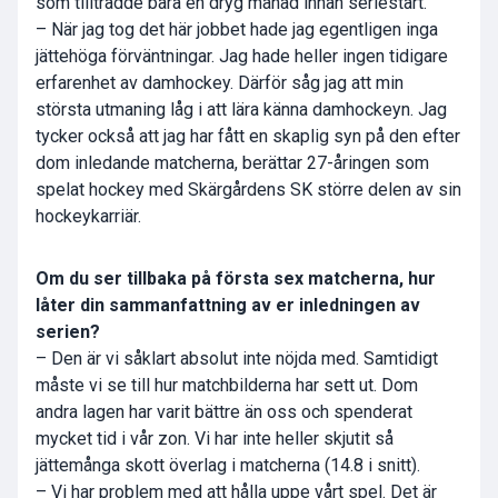
som tillträdde bara en dryg månad innan seriestart.
– När jag tog det här jobbet hade jag egentligen inga
jättehöga förväntningar. Jag hade heller ingen tidigare
erfarenhet av damhockey. Därför såg jag att min
största utmaning låg i att lära känna damhockeyn. Jag
tycker också att jag har fått en skaplig syn på den efter
dom inledande matcherna, berättar 27-åringen som
spelat hockey med Skärgårdens SK större delen av sin
hockeykarriär.
Om du ser tillbaka på första sex matcherna, hur
låter din sammanfattning av er inledningen av
serien?
– Den är vi såklart absolut inte nöjda med. Samtidigt
måste vi se till hur matchbilderna har sett ut. Dom
andra lagen har varit bättre än oss och spenderat
mycket tid i vår zon. Vi har inte heller skjutit så
jättemånga skott överlag i matcherna (14.8 i snitt).
– Vi har problem med att hålla uppe vårt spel. Det är