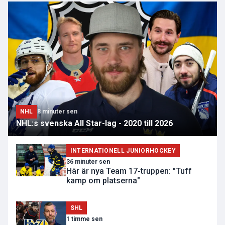
NHL
8 minuter sen
NHL:s svenska All Star-lag - 2020 till 2026
INTERNATIONELL JUNIORHOCKEY
36 minuter sen
Här är nya Team 17-truppen: "Tuff
kamp om platserna"
SHL
1 timme sen