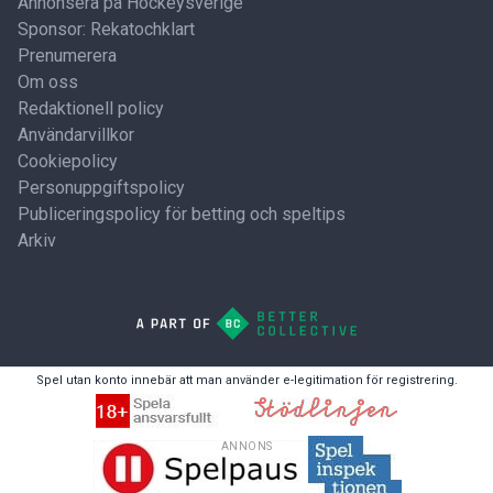
Annonsera på Hockeysverige
Sponsor: Rekatochklart
Prenumerera
Om oss
Redaktionell policy
Användarvillkor
Cookiepolicy
Personuppgiftspolicy
Publiceringspolicy för betting och speltips
Arkiv
Spel utan konto innebär att man använder e-legitimation för registrering.
ANNONS