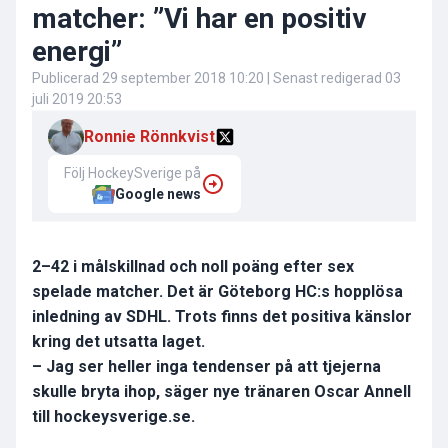
matcher: ”Vi har en positiv
energi”
Publicerad
29 september 2018 10:20
| Senast redigerad
03
juli 2019 20:53
Ronnie Rönnkvist
Följ HockeySverige på
Google news
2–42 i målskillnad och noll poäng efter sex
spelade matcher. Det är Göteborg HC:s hopplösa
inledning av SDHL. Trots finns det positiva känslor
kring det utsatta laget.
– Jag ser heller inga tendenser på att tjejerna
skulle bryta ihop, säger nye tränaren Oscar Annell
till hockeysverige.se.