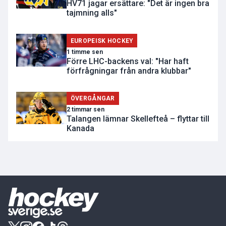
HV71 jagar ersättare: "Det är ingen bra
tajmning alls"
EUROPEISK HOCKEY
1 timme sen
Förre LHC-backens val: "Har haft
förfrågningar från andra klubbar"
ÖVERGÅNGAR
2 timmar sen
Talangen lämnar Skellefteå – flyttar till
Kanada