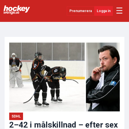
☰
Prenumerera
Logga in
ANNONS
Senaste Nytt
YouTube
SHL
Evenemang
Övrigt
SDHL
2–42 i målskillnad – efter sex