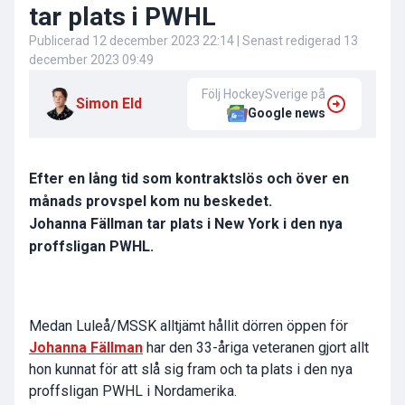
tar plats i PWHL
Publicerad
12 december 2023 22:14
| Senast redigerad
13
december 2023 09:49
Följ HockeySverige på
Simon Eld
Google news
Efter en lång tid som kontraktslös och över en
månads provspel kom nu beskedet.
Johanna Fällman tar plats i New York i den nya
proffsligan PWHL.
Medan Luleå/MSSK alltjämt hållit dörren öppen för
Johanna Fällman
har den 33-åriga veteranen gjort allt
hon kunnat för att slå sig fram och ta plats i den nya
proffsligan PWHL i Nordamerika.