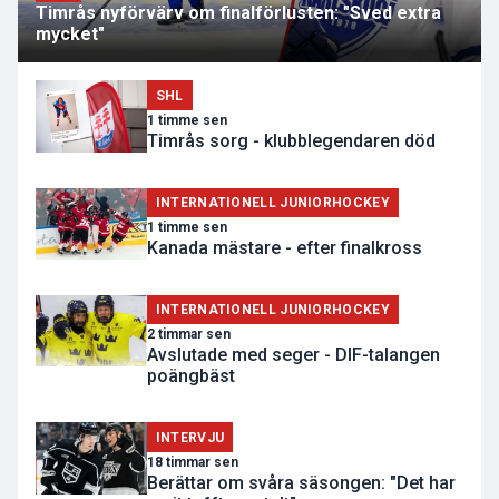
Timrås nyförvärv om finalförlusten: "Sved extra
mycket"
SHL
1 timme sen
Timrås sorg - klubblegendaren död
INTERNATIONELL JUNIORHOCKEY
1 timme sen
Kanada mästare - efter finalkross
INTERNATIONELL JUNIORHOCKEY
2 timmar sen
Avslutade med seger - DIF-talangen
poängbäst
INTERVJU
18 timmar sen
Berättar om svåra säsongen: "Det har