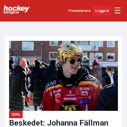
☰
Prenumerera
Logga in
ANNONS
Senaste Nytt
YouTube
SHL
Evenemang
Övrigt
SDHL
Beskedet: Johanna Fällman