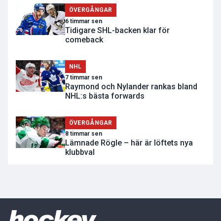
ÖVERGÅNGAR
6 timmar sen
Tidigare SHL-backen klar för
comeback
NHL
7 timmar sen
Raymond och Nylander rankas bland
NHL:s bästa forwards
ÖVERGÅNGAR
8 timmar sen
Lämnade Rögle – här är löftets nya
klubbval