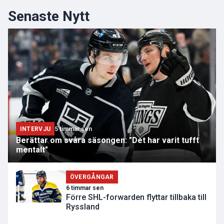
Senaste Nytt
INTERVJU
5 timmar sen
Berättar om svåra säsongen: "Det har varit tufft
mentalt"
ÖVERGÅNGAR
6 timmar sen
Förre SHL-forwarden flyttar tillbaka till
Ryssland