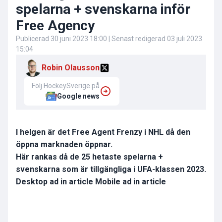
spelarna + svenskarna inför
Free Agency
Publicerad
30 juni 2023 18:00
| Senast redigerad
03 juli 2023
15:04
Robin Olausson
Följ HockeySverige på
Google news
I helgen är det Free Agent Frenzy i NHL då den
öppna marknaden öppnar.
Här rankas då de 25 hetaste spelarna +
svenskarna som är tillgängliga i UFA-klassen 2023.
Desktop ad in article Mobile ad in article