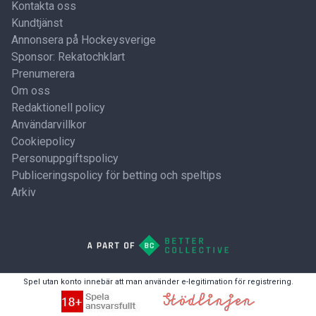
Kontakta oss
Kundtjänst
Annonsera på Hockeysverige
Sponsor: Rekatochklart
Prenumerera
Om oss
Redaktionell policy
Användarvillkor
Cookiepolicy
Personuppgiftspolicy
Publiceringspolicy för betting och speltips
Arkiv
Spel utan konto innebär att man använder e-legitimation för registrering.