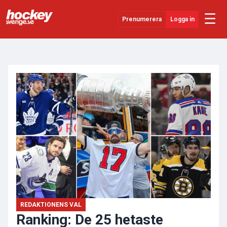
☰
Prenumerera
Logga in
ANNONS
Senaste Nytt
YouTube
SHL
Evenemang
Övrigt
REDAKTIONENS VAL
Ranking: De 25 hetaste