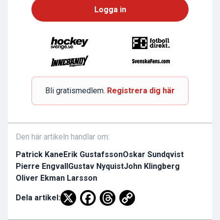
Logga in
Bli gratismedlem.
Registrera dig här
Den här artikeln handlar om:
Patrick Kane
Erik Gustafsson
Oskar Sundqvist
Pierre Engvall
Gustav Nyquist
John Klingberg
Oliver Ekman Larsson
Dela artikel: