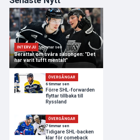
Senaste Nytt
INTERVJU
5 timmar sen
Berättar om svåra säsongen: "Det
har varit tufft mentalt"
ÖVERGÅNGAR
6 timmar sen
Förre SHL-forwarden
flyttar tillbaka till
Ryssland
ÖVERGÅNGAR
7 timmar sen
Tidigare SHL-backen
klar för comeback