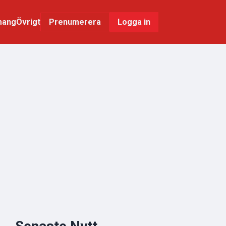
mang
Övrigt
Logga in
Prenumerera