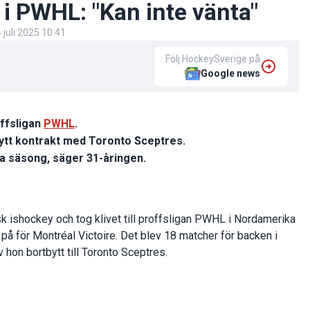
 i PWHL: "Kan inte vänta"
 juli 2025 10:41
Följ HockeySverige på
Google news
offsligan
PWHL
.
ytt kontrakt med Toronto Sceptres.
ta säsong, säger 31-åringen.
sk ishockey och tog klivet till proffsligan PWHL i Nordamerika
på för Montréal Victoire. Det blev 18 matcher för backen i
 hon bortbytt till Toronto Sceptres.