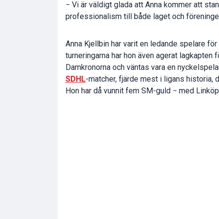
− Vi är väldigt glada att Anna kommer att sta
professionalism till både laget och föreninge
Anna Kjellbin har varit en ledande spelare för
turneringarna har hon även agerat lagkapten f
Damkronorna och väntas vara en nyckelspelare
SDHL
-matcher, fjärde mest i ligans historia,
Hon har då vunnit fem SM-guld − med Linkö