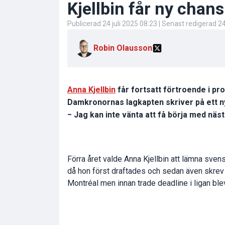
Kjellbin får ny chans
Publicerad
24 juli 2025 08:23
| Senast redigerad
24
Robin Olausson
Anna Kjellbin
får fortsatt förtroende i pr
Damkronornas lagkapten skriver på ett n
− Jag kan inte vänta att få börja med näs
Förra året valde Anna Kjellbin att lämna sven
då hon först draftades och sedan även skrev 
Montréal men innan trade deadline i ligan blev