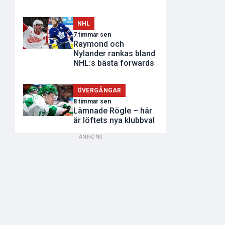
NHL
7 timmar sen
Raymond och
Nylander rankas bland
NHL:s bästa forwards
ÖVERGÅNGAR
8 timmar sen
Lämnade Rögle – här
är löftets nya klubbval
ANNONS