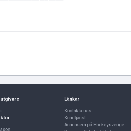
 utgivare
Länkar
n
Kontakta oss
ktör
Kundtjänst
Annonsera på Hockeysverige
lsson