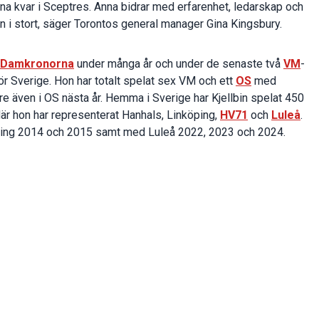
nna kvar i Sceptres. Anna bidrar med erfarenhet, ledarskap och
n i stort, säger Torontos general manager Gina Kingsbury.
Damkronorna
under många år och under de senaste två
VM
-
ör Sverige. Hon har totalt spelat sex VM och ett
OS
med
 även i OS nästa år. Hemma i Sverige har Kjellbin spelat 450
 där hon har representerat Hanhals, Linköping,
HV71
och
Luleå
.
ping 2014 och 2015 samt med Luleå 2022, 2023 och 2024.