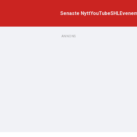
Senaste Nytt
YouTube
SHL
Evene
ANNONS