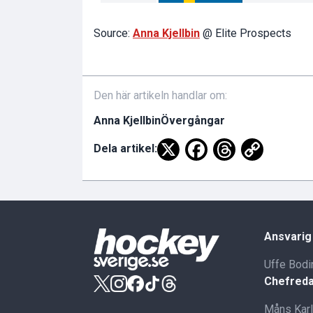
Source:
Anna Kjellbin
@ Elite Prospects
Den här artikeln handlar om:
Anna Kjellbin
Övergångar
Dela artikel:
Ansvarig
Uffe Bodi
Chefreda
Måns Kar