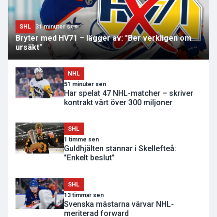
SHL
31 minuter sen
Bryter med HV71 – lägger av: "Ber verkligen om
ursäkt"
NHL
51 minuter sen
Har spelat 47 NHL-matcher – skriver
kontrakt värt över 300 miljoner
SHL
1 timme sen
Guldhjälten stannar i Skellefteå:
"Enkelt beslut"
SHL
13 timmar sen
Svenska mästarna värvar NHL-
meriterad forward