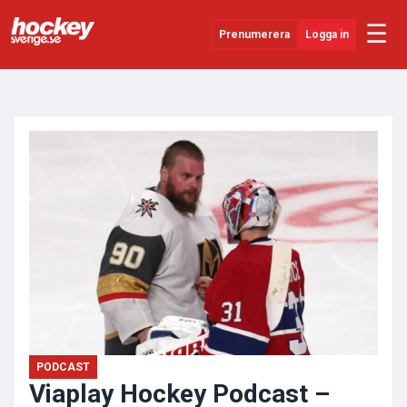
☰
Prenumerera
Logga in
ANNONS
Senaste Nytt
YouTube
SHL
Evenemang
Övrigt
PODCAST
Viaplay Hockey Podcast –