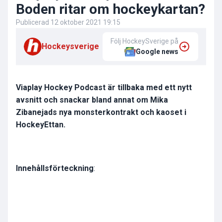
Boden ritar om hockeykartan?
Publicerad
12 oktober 2021 19:15
Följ HockeySverige på
Hockeysverige
Google news
Viaplay Hockey Podcast är tillbaka med ett nytt
avsnitt och snackar bland annat om Mika
Zibanejads nya monsterkontrakt och kaoset i
HockeyEttan.
Innehållsförteckning
: