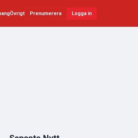
mang
Övrigt
Logga in
Prenumerera