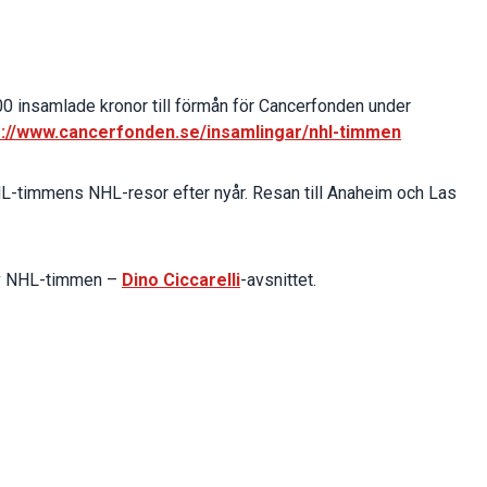
0 insamlade kronor till förmån för Cancerfonden under
s://www.cancerfonden.se/insamlingar/nhl-timmen
HL-timmens NHL-resor efter nyår. Resan till Anaheim och Las
 av NHL-timmen –
Dino Ciccarelli
-avsnittet.