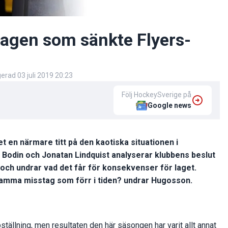
gen som sänkte Flyers-
igerad
03 juli 2019 20:23
Följ HockeySverige på
Google news
et en närmare titt på den kaotiska situationen i
e Bodin och Jonatan Lindquist analyserar klubbens beslut
och undrar vad det får för konsekvenser för laget.
samma misstag som förr i tiden? undrar Hugosson.
ställning, men resultaten den här säsongen har varit allt annat