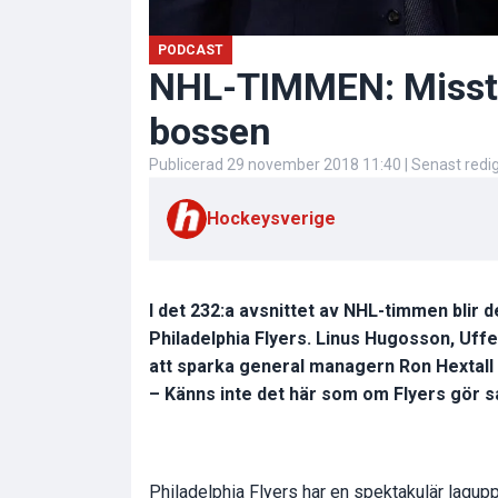
PODCAST
NHL-TIMMEN: Missta
bossen
Publicerad
29 november 2018 11:40
| Senast red
Hockeysverige
I det 232:a avsnittet av NHL-timmen blir d
Philadelphia Flyers. Linus Hugosson, Uff
att sparka general managern Ron Hextall 
– Känns inte det här som om Flyers gör 
Philadelphia Flyers har en spektakulär lagupp