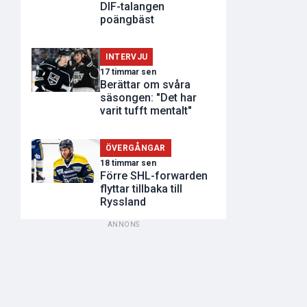
DIF-talangen
poängbäst
INTERVJU
17 timmar sen
Berättar om svåra
säsongen: "Det har
varit tufft mentalt"
ÖVERGÅNGAR
18 timmar sen
Förre SHL-forwarden
flyttar tillbaka till
Ryssland
ANNONS