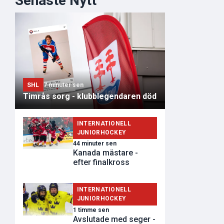
Senaste Nytt
SHL
7 minuter sen
Timrås sorg - klubblegendaren död
INTERNATIONELL
JUNIORHOCKEY
44 minuter sen
Kanada mästare -
efter finalkross
INTERNATIONELL
JUNIORHOCKEY
1 timme sen
Avslutade med seger -