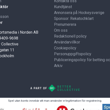
n
Kontakta oss
ktör
Kundtjänst
Annonsera på Hockeysverige
lsson
Sponsor: Rekatochklart
er
Prenumerera
Om oss
portsmedia i Norden AB
Redaktionell policy
59409-9698
Användarvillkor
 Collective
Cookiepolicy
gatan 11
Personuppgiftspolicy
tockholm
Publiceringspolicy för betting o
Arkiv
Spel utan konto innebär att man använder e-legitimation för registrering.