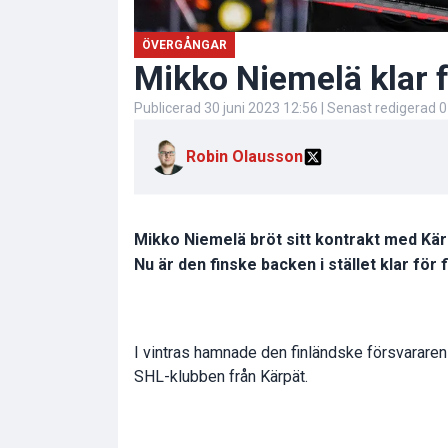
ÖVERGÅNGAR
Mikko Niemelä klar f
Publicerad
30 juni 2023 12:56
| Senast redigerad
0
Robin Olausson
Mikko Niemelä bröt sitt kontrakt med Kärpä
Nu är den finske backen i stället klar för 
I vintras hamnade den finländske försvarare
SHL-klubben från
Kärpät
.