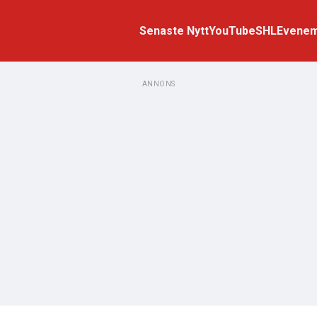
Senaste Nytt
YouTube
SHL
Evene
ANNONS