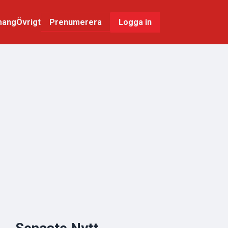
mang
Övrigt
Logga in
Prenumerera