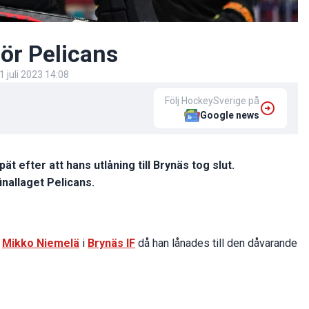
ör Pelicans
1 juli 2023 14:08
Följ HockeySverige på
Google news
t efter att hans utlåning till Brynäs tog slut.
finallaget Pelicans.
n
Mikko Niemelä
i
Brynäs IF
då han lånades till den dåvarande