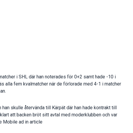
matcher i SHL där han noterades för 0+2 samt hade -10 i
äs alla fem kvalmatcher när de förlorade med 4-1 i matcher
kan.
h han skulle återvända till Kärpät där han hade kontrakt till
klart att backen bröt sitt avtal med moderklubben och var
e Mobile ad in article