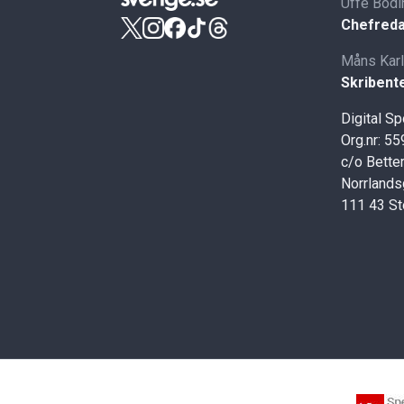
Uffe Bodi
Chefreda
Måns Kar
Skribent
Digital S
Org.nr: 5
c/o Better
Norrlands
111 43 S