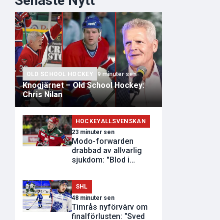
Senaste Nytt
OLD SCHOOL HOCKEY
9 minuter sen
Knogjärnet – Old School Hockey:
Chris Nilan
HOCKEYALLSVENSKAN
23 minuter sen
Modo-forwarden
drabbad av allvarlig
sjukdom: "Blod i
avföringen"
SHL
48 minuter sen
Timrås nyförvärv om
finalförlusten: "Sved