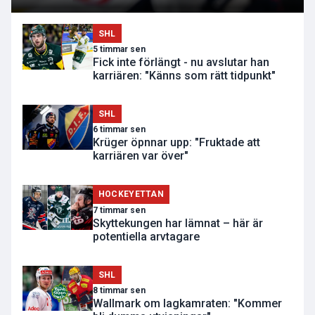
SHL
5 timmar sen
Fick inte förlängt - nu avslutar han
karriären: "Känns som rätt tidpunkt"
SHL
6 timmar sen
Krüger öpnnar upp: "Fruktade att
karriären var över"
HOCKEYETTAN
7 timmar sen
Skyttekungen har lämnat – här är
potentiella arvtagare
SHL
8 timmar sen
Wallmark om lagkamraten: "Kommer