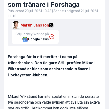
som tränare i Forshaga
Publicerad
20 juli 2024 10:43
| Senast redigerad
21 juli 2024
11:10
Martin Jansson
Följ HockeySverige på
Google news
Forshaga får in ett meriterat namn på
tränarbänken. Den tidigare SHL-profilen Mikael
Wikstrand är klar som assisterande tränare i
Hockeyettan-klubben.
Mikael Wikstrand
har inte spelat en match de senaste
två säsongerna och valde nyligen att avsluta sin aktiva
spelarkarriär. Helt kommer han dock inte släppa