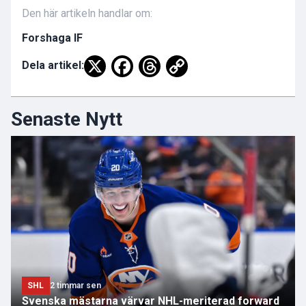
Den här artikeln handlar om:
Forshaga IF
Dela artikel:
Senaste Nytt
SHL
2 timmar sen
Svenska mästarna värvar NHL-meriterad forward