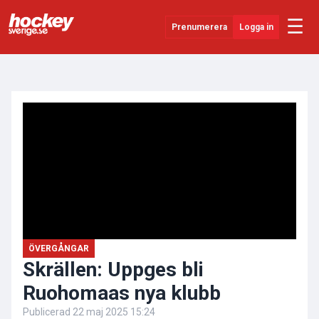
☰
Prenumerera
Logga in
ANNONS
Senaste Nytt
YouTube
SHL
Evenemang
Övrigt
ÖVERGÅNGAR
Skrällen: Uppges bli
Ruohomaas nya klubb
Publicerad
22 maj 2025 15:24