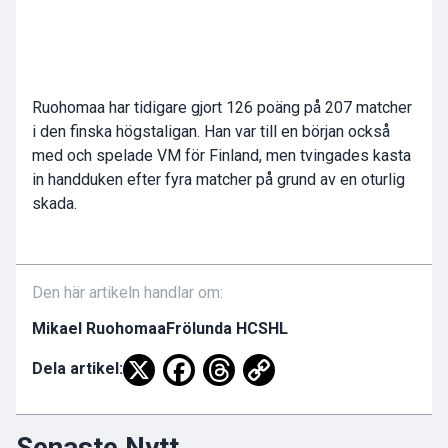
Ruohomaa har tidigare gjort 126 poäng på 207 matcher
i den finska högstaligan. Han var till en början också
med och spelade VM för Finland, men tvingades kasta
in handduken efter fyra matcher på grund av en oturlig
skada.
Den här artikeln handlar om:
Mikael Ruohomaa
Frölunda HC
SHL
Dela artikel:
Senaste Nytt