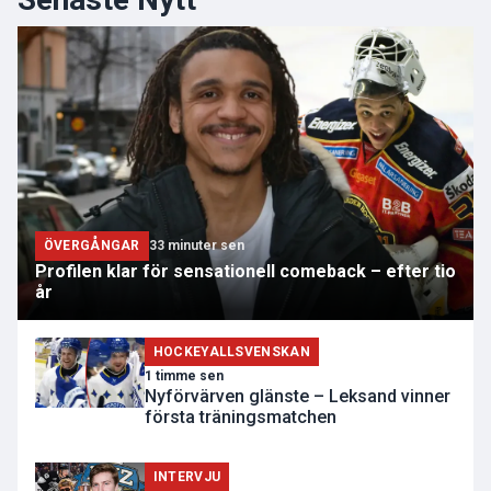
ÖVERGÅNGAR
33 minuter sen
Profilen klar för sensationell comeback – efter tio
år
HOCKEYALLSVENSKAN
1 timme sen
Nyförvärven glänste – Leksand vinner
första träningsmatchen
INTERVJU