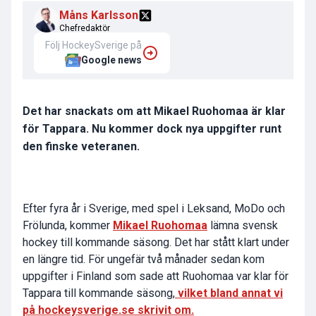
Måns Karlsson
Chefredaktör
Följ HockeySverige på
Google news
Det har snackats om att Mikael Ruohomaa är klar
för Tappara. Nu kommer dock nya uppgifter runt
den finske veteranen.
Efter fyra år i Sverige, med spel i Leksand, MoDo och
Frölunda, kommer
Mikael Ruohomaa
lämna svensk
hockey till kommande säsong. Det har stått klart under
en längre tid. För ungefär två månader sedan kom
uppgifter i Finland som sade att Ruohomaa var klar för
Tappara till kommande säsong,
vilket bland annat vi
på hockeysverige.se skrivit om.