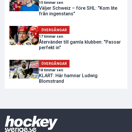
15 timmar sen
Väljer Schweiz – före SHL: "Kom lite
från ingenstans"
ÖVERGÅNGAR
17 timmar sen
Återvänder till gamla klubben: "Passar
perfekt in"
ÖVERGÅNGAR
18 timmar sen
KLART: Här hamnar Ludwig
Blomstrand