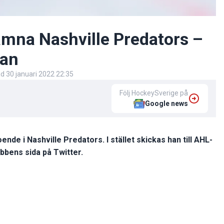
ämna Nashville Predators –
gan
ad
30 januari 2022 22:35
Följ HockeySverige på
Google news
ende i Nashville Predators. I stället skickas han till AHL-
bbens sida på Twitter.