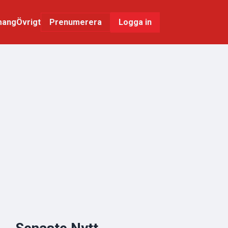
mang
Övrigt
Logga in
Prenumerera