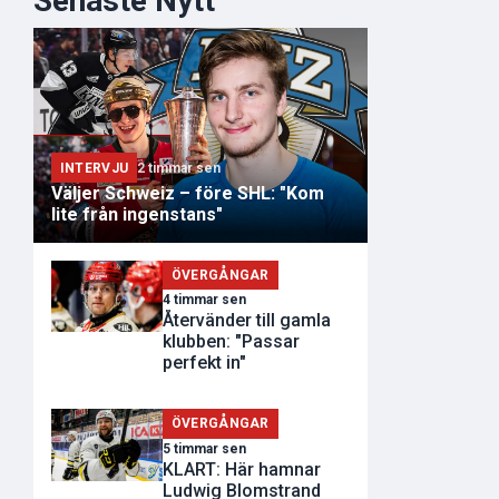
Senaste Nytt
INTERVJU
2 timmar sen
Väljer Schweiz – före SHL: "Kom
lite från ingenstans"
ÖVERGÅNGAR
4 timmar sen
Återvänder till gamla
klubben: "Passar
perfekt in"
ÖVERGÅNGAR
5 timmar sen
KLART: Här hamnar
Ludwig Blomstrand