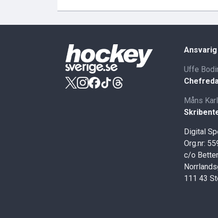
Ansvarig
Uffe Bodi
Chefreda
Måns Kar
Skribent
Digital S
Org.nr: 5
c/o Better
Norrlands
111 43 S