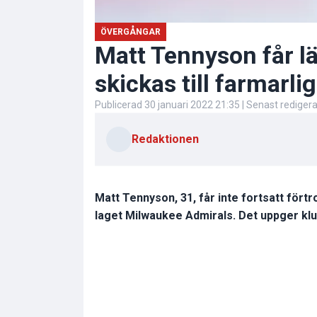
ÖVERGÅNGAR
Matt Tennyson får l
skickas till farmarli
Publicerad
30 januari 2022 21:35
| Senast rediger
Redaktionen
Matt Tennyson, 31, får inte fortsatt förtro
laget Milwaukee Admirals. Det uppger klu