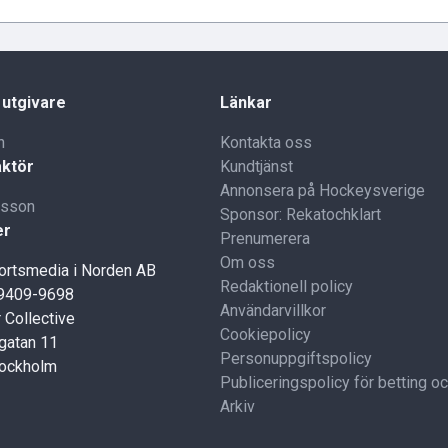
 utgivare
Länkar
n
Kontakta oss
ktör
Kundtjänst
Annonsera på Hockeysverige
lsson
Sponsor: Rekatochklart
er
Prenumerera
Om oss
portsmedia i Norden AB
Redaktionell policy
59409-9698
Användarvillkor
 Collective
Cookiepolicy
gatan 11
Personuppgiftspolicy
tockholm
Publiceringspolicy för betting o
Arkiv