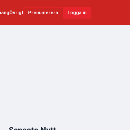
mang
Övrigt
Logga in
Prenumerera