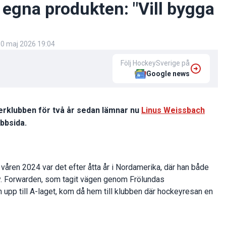
 egna produkten: "Vill bygga
0 maj 2026 19:04
Följ HockeySverige på
Google news
erklubben för två år sedan lämnar nu
Linus Weissbach
bbsida.
våren 2024 var det efter åtta år i Nordamerika, där han både
. Forwarden, som tagit vägen genom Frölundas
p till A-laget, kom då hem till klubben där hockeyresan en