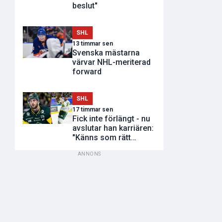
beslut"
SHL
13 timmar sen
Svenska mästarna
värvar NHL-meriterad
forward
SHL
17 timmar sen
Fick inte förlängt - nu
avslutar han karriären:
"Känns som rätt
tidpunkt"
ANNONS