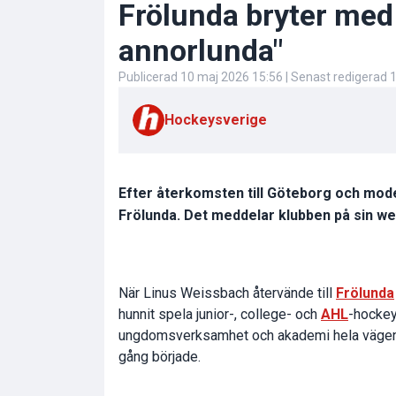
Frölunda bryter med
annorlunda"
Publicerad
10 maj 2026 15:56
| Senast redigerad
1
Hockeysverige
Efter återkomsten till Göteborg och mod
Frölunda. Det meddelar klubben på sin we
När Linus Weissbach återvände till
Frölunda
hunnit spela junior-, college- och
AHL
-hockey
ungdomsverksamhet och akademi hela vägen up
gång började.