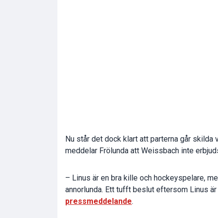
Nu står det dock klart att parterna går skilda
meddelar Frölunda att Weissbach inte erbjuds
– Linus är en bra kille och hockeyspelare, men 
annorlunda. Ett tufft beslut eftersom Linus ä
pressmeddelande
.