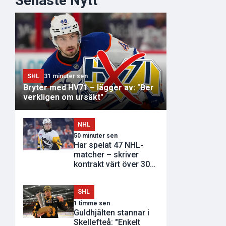
Senaste Nytt
SHL
31 minuter sen
Bryter med HV71 – lägger av: "Ber
verkligen om ursäkt"
NHL
50 minuter sen
Har spelat 47 NHL-
matcher – skriver
kontrakt värt över 300
miljoner
SHL
1 timme sen
Guldhjälten stannar i
Skellefteå: "Enkelt