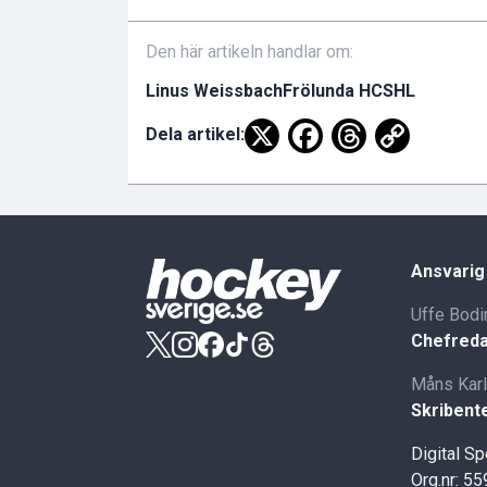
Den här artikeln handlar om:
Linus Weissbach
Frölunda HC
SHL
Dela artikel:
Ansvarig
Uffe Bodi
Chefreda
Måns Kar
Skribent
Digital S
Org.nr: 5