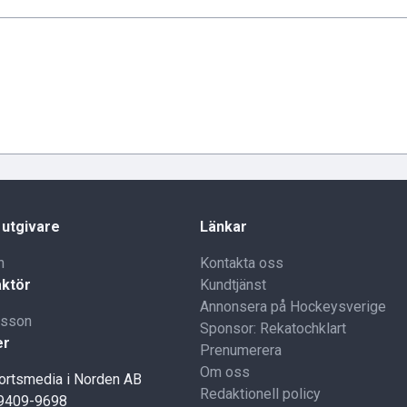
 utgivare
Länkar
n
Kontakta oss
ktör
Kundtjänst
Annonsera på Hockeysverige
lsson
Sponsor: Rekatochklart
er
Prenumerera
Om oss
portsmedia i Norden AB
Redaktionell policy
59409-9698