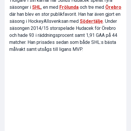
Tidigare i sin karriär har Julius Hudacek spelat fyra
säsonger i
SHL
, en med
Frölunda
och tre med
Örebro
där han blev en stor publikfavorit. Han har även gjort en
säsong i HockeyAllsvenksan med
Södertälje
. Under
säsongen 2014/15 storspelade Hudacek för Örebro
och hade 93 i räddningsprocent samt 1,91 GAA på 44
matcher. Han prisades sedan som både SHL:s bästa
målvakt samt utsågs till ligans MVP.