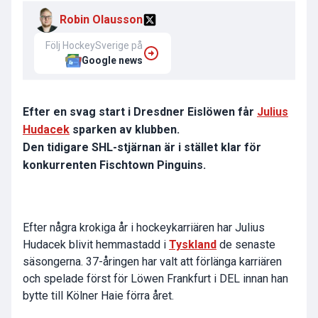
Robin Olausson
Följ HockeySverige på
Google news
Efter en svag start i Dresdner Eislöwen får
Julius
Hudacek
sparken av klubben.
Den tidigare SHL-stjärnan är i stället klar för
konkurrenten Fischtown Pinguins.
Efter några krokiga år i hockeykarriären har Julius
Hudacek blivit hemmastadd i
Tyskland
de senaste
säsongerna. 37-åringen har valt att förlänga karriären
och spelade först för Löwen Frankfurt i DEL innan han
bytte till Kölner Haie förra året.