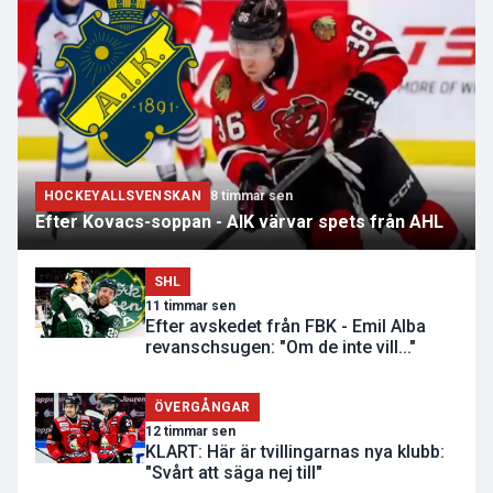
HOCKEYALLSVENSKAN
8 timmar sen
Efter Kovacs-soppan - AIK värvar spets från AHL
SHL
11 timmar sen
Efter avskedet från FBK - Emil Alba
revanschsugen: "Om de inte vill..."
ÖVERGÅNGAR
12 timmar sen
KLART: Här är tvillingarnas nya klubb:
"Svårt att säga nej till"