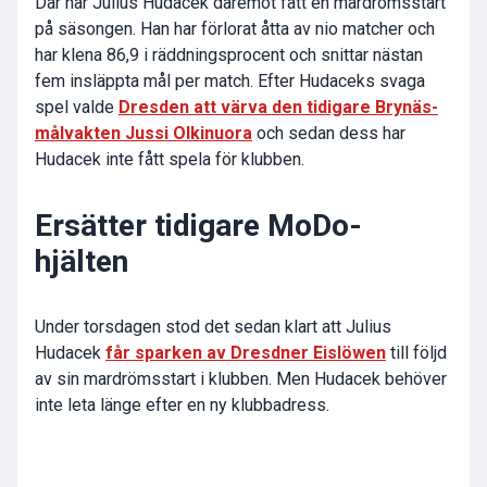
Där har Julius Hudacek däremot fått en mardrömsstart
på säsongen. Han har förlorat åtta av nio matcher och
har klena 86,9 i räddningsprocent och snittar nästan
fem insläppta mål per match. Efter Hudaceks svaga
spel valde
Dresden att värva den tidigare Brynäs-
målvakten Jussi Olkinuora
och sedan dess har
Hudacek inte fått spela för klubben.
Ersätter tidigare MoDo-
hjälten
Under torsdagen stod det sedan klart att Julius
Hudacek
får sparken av Dresdner Eislöwen
till följd
av sin mardrömsstart i klubben. Men Hudacek behöver
inte leta länge efter en ny klubbadress.