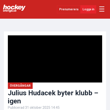
☰
Prenumerera
Logga in
ANNONS
Senaste Nytt
YouTube
SHL
Evenemang
Övrigt
ÖVERGÅNGAR
Julius Hudacek byter klubb –
igen
Publicerad
31 oktober 2025 14:45