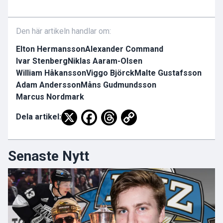
Den här artikeln handlar om:
Elton Hermansson
Alexander Command
Ivar Stenberg
Niklas Aaram-Olsen
William Håkansson
Viggo Björck
Malte Gustafsson
Adam Andersson
Måns Gudmundsson
Marcus Nordmark
Dela artikel:
Senaste Nytt