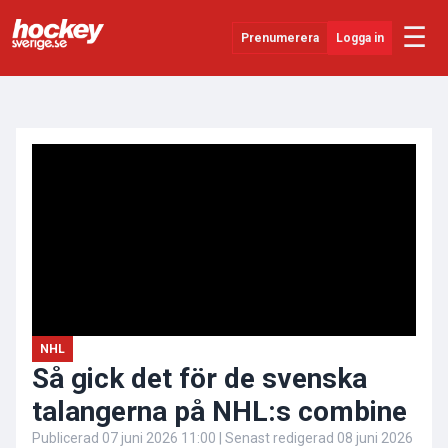
☰
Prenumerera
Logga in
ANNONS
Senaste Nytt
YouTube
SHL
Evenemang
Övrigt
NHL
Så gick det för de svenska
talangerna på NHL:s combine
Publicerad
07 juni 2026 11:00
| Senast redigerad
08 juni 2026