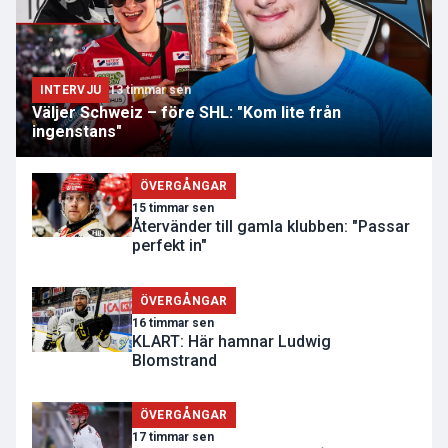
INTERVJU
13 timmar sen
Väljer Schweiz – före SHL: "Kom lite från
ingenstans"
ÖVERGÅNGAR
15 timmar sen
Återvänder till gamla klubben: "Passar
perfekt in"
ÖVERGÅNGAR
16 timmar sen
KLART: Här hamnar Ludwig
Blomstrand
ÖVERGÅNGAR
17 timmar sen