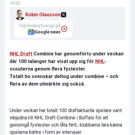
19:00
Robin Olausson
Följ HockeySverige på
Google news
NHL Draft
Combine har genomförts under veckan
där 100 talanger har visat upp sig för
NHL
-
scouterna genom flera fystester.
Totalt tio svenskar deltog under combine – och
flera av dem utmärkte sig också.
Under veckan har totalt 100 draftaktuella spelare varit
inbjudna till NHL Draft Combine i Buffalo för att
genomgå fystester och låta NHL-klubbarna lära känna
spelarna bättre i form av intervjuer.