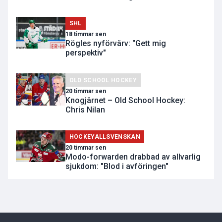
SHL
18 timmar sen
Rögles nyförvärv: "Gett mig
perspektiv"
OLD SCHOOL HOCKEY
20 timmar sen
Knogjärnet – Old School Hockey:
Chris Nilan
HOCKEYALLSVENSKAN
20 timmar sen
Modo-forwarden drabbad av allvarlig
sjukdom: "Blod i avföringen"