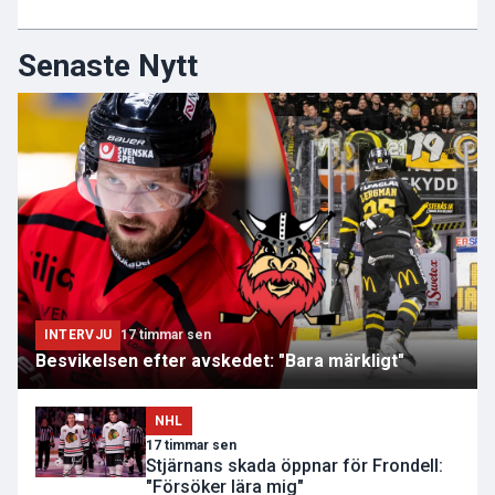
Senaste Nytt
INTERVJU
17 timmar sen
Besvikelsen efter avskedet: "Bara märkligt"
NHL
17 timmar sen
Stjärnans skada öppnar för Frondell:
"Försöker lära mig"