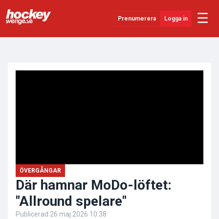
☰
Prenumerera
Logga in
ANNONS
Senaste Nytt
YouTube
SHL
Evenemang
Övrigt
ÖVERGÅNGAR
Där hamnar MoDo-löftet:
"Allround spelare"
Publicerad
26 maj 2026 10:38