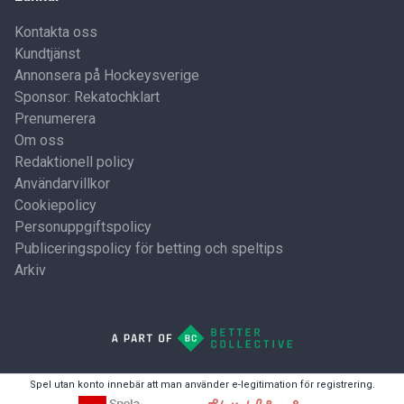
Kontakta oss
Kundtjänst
Annonsera på Hockeysverige
Sponsor: Rekatochklart
Prenumerera
Om oss
Redaktionell policy
Användarvillkor
Cookiepolicy
Personuppgiftspolicy
Publiceringspolicy för betting och speltips
Arkiv
Spel utan konto innebär att man använder e-legitimation för registrering.