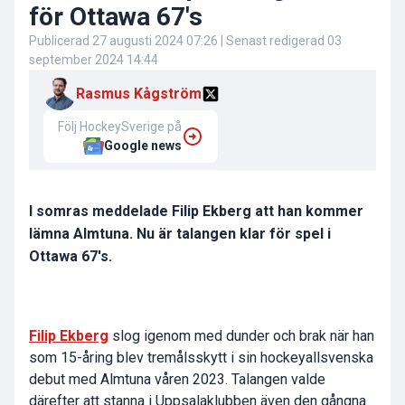
för Ottawa 67's
Publicerad
27 augusti 2024 07:26
| Senast redigerad
03
september 2024 14:44
Rasmus Kågström
Följ HockeySverige på
Google news
I somras meddelade Filip Ekberg att han kommer
lämna Almtuna. Nu är talangen klar för spel i
Ottawa 67's.
Filip Ekberg
slog igenom med dunder och brak när han
som 15-åring blev tremålsskytt i sin hockeyallsvenska
debut med Almtuna våren 2023. Talangen valde
därefter att stanna i Uppsalaklubben även den gångna