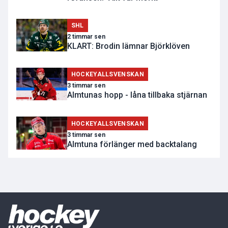
SHL
2 timmar sen
KLART: Brodin lämnar Björklöven
HOCKEYALLSVENSKAN
3 timmar sen
Almtunas hopp - låna tillbaka stjärnan
HOCKEYALLSVENSKAN
3 timmar sen
Almtuna förlänger med backtalang