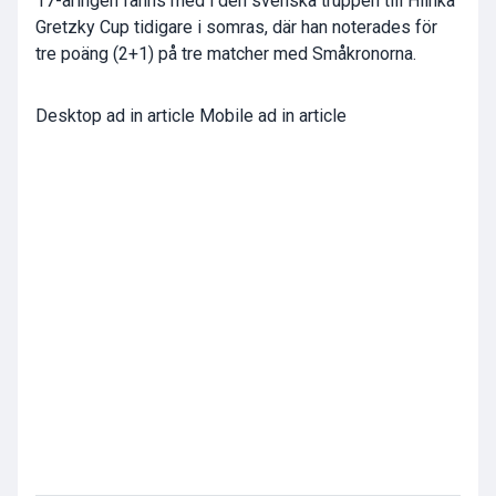
17-åringen fanns med i den svenska truppen till Hlinka
Gretzky Cup tidigare i somras, där han noterades för
tre poäng (2+1) på tre matcher med Småkronorna.
Desktop ad in article Mobile ad in article