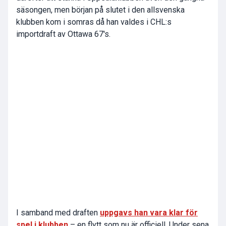
säsongen, men början på slutet i den allsvenska
klubben kom i somras då han valdes i CHL:s
importdraft av Ottawa 67's.
I samband med draften
uppgavs han vara klar för
spel i klubben
– en flytt som nu är officiell. Under sena