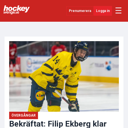
☰
Prenumerera
Logga in
ANNONS
Senaste Nytt
YouTube
SHL
Evenemang
Övrigt
ÖVERGÅNGAR
Bekräftat: Filip Ekberg klar