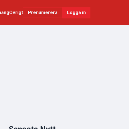
mang
Övrigt
Logga in
Prenumerera