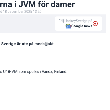
erna i JVM för damer
ad
18 december 2025 13:20
Följ HockeySverige på
Google news
 Sverige är ute på medaljjakt.
rets U18-VM som spelas i Vanda, Finland.