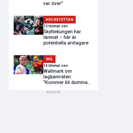
var över"
HOCKEYETTAN
13 timmar sen
Skyttekungen har
lämnat – här är
potentiella arvtagare
SHL
14 timmar sen
Wallmark om
lagkamraten:
"Kommer bli dumma
utvisningar"
ANNONS