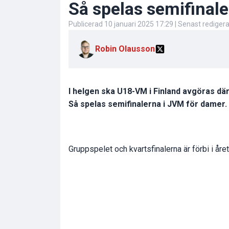
Så spelas semifinal
Publicerad
10 januari 2025 17:29
| Senast rediger
Robin Olausson
I helgen ska U18-VM i Finland avgöras där
Så spelas semifinalerna i JVM för damer.
Gruppspelet och kvartsfinalerna är förbi i å