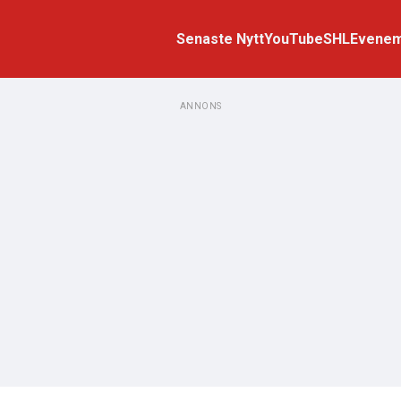
Senaste Nytt
YouTube
SHL
Evene
ANNONS