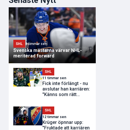
Senaste Nytt
SHL
8 timmar sen
Svenska mästarna värvar NHL-
meriterad forward
SHL
11 timmar sen
Fick inte förlängt - nu
avslutar han karriären:
"Känns som rätt
tidpunkt"
SHL
12 timmar sen
Krüger öpnnar upp:
"Fruktade att karriären