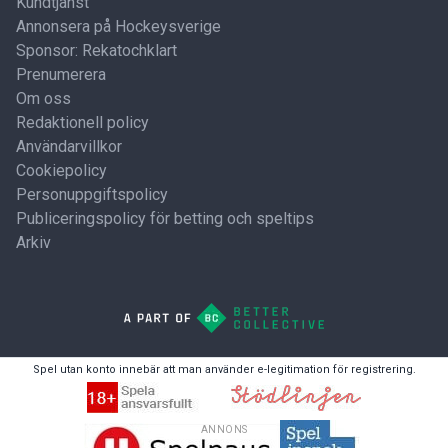
Kundtjänst
Annonsera på Hockeysverige
Sponsor: Rekatochklart
Prenumerera
Om oss
Redaktionell policy
Användarvillkor
Cookiepolicy
Personuppgiftspolicy
Publiceringspolicy för betting och speltips
Arkiv
Spel utan konto innebär att man använder e-legitimation för registrering.
ANNONS