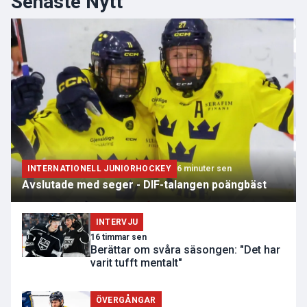
Senaste Nytt
INTERNATIONELL JUNIORHOCKEY
6 minuter sen
Avslutade med seger - DIF-talangen poängbäst
INTERVJU
16 timmar sen
Berättar om svåra säsongen: "Det har
varit tufft mentalt"
ÖVERGÅNGAR