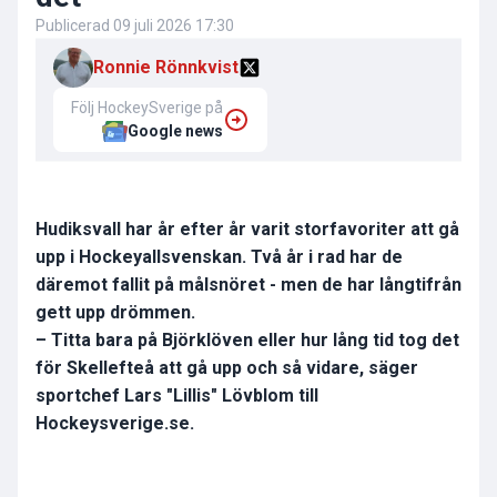
Publicerad
09 juli 2026 17:30
Ronnie Rönnkvist
Följ HockeySverige på
Google news
Hudiksvall har år efter år varit storfavoriter att gå
upp i Hockeyallsvenskan. Två år i rad har de
däremot fallit på målsnöret - men de har långtifrån
gett upp drömmen.
– Titta bara på Björklöven eller hur lång tid tog det
för Skellefteå att gå upp och så vidare, säger
sportchef Lars "Lillis" Lövblom till
Hockeysverige.se.