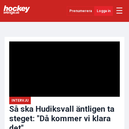
☰
Prenumerera
Logga in
ANNONS
Senaste Nytt
YouTube
SHL
Evenemang
Övrigt
INTERVJU
Så ska Hudiksvall äntligen ta
steget: "Då kommer vi klara
det"