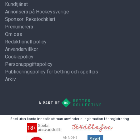
Kundtjänst
Annonsera på Hockeysverige
Sponsor: Rekatochklart
Prenumerera
Om oss
Redaktionell policy
Användarvillkor
Cookiepolicy
Personuppgiftspolicy
Publiceringspolicy för betting och speltips
Arkiv
Spel utan konto innebär att man använder e-legitimation för registrering.
ANNONS