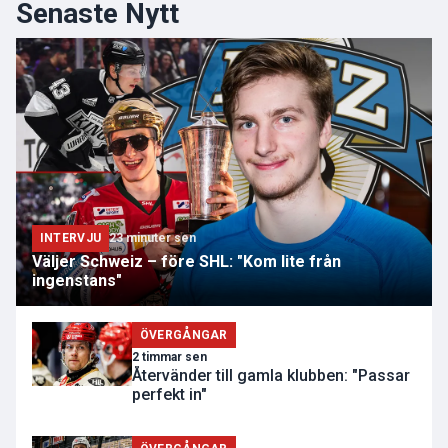
Senaste Nytt
INTERVJU
23 minuter sen
Väljer Schweiz – före SHL: "Kom lite från
ingenstans"
ÖVERGÅNGAR
2 timmar sen
Återvänder till gamla klubben: "Passar
perfekt in"