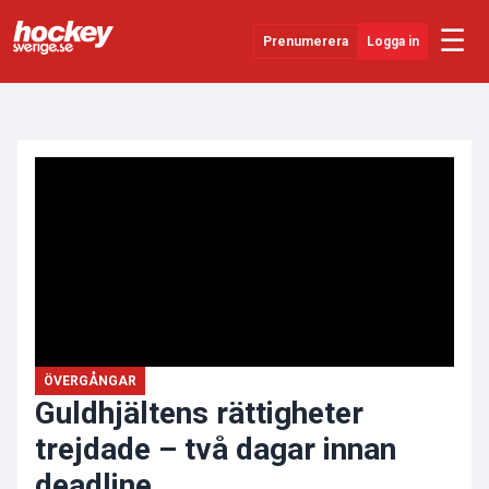
☰
Prenumerera
Logga in
ANNONS
Senaste Nytt
YouTube
SHL
Evenemang
Övrigt
ÖVERGÅNGAR
Guldhjältens rättigheter
trejdade – två dagar innan
deadline