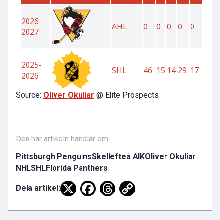
Source:
Oliver Okuliar
@ Elite Prospects
Den här artikeln handlar om:
Pittsburgh Penguins
Skellefteå AIK
Oliver Okuliar
NHL
SHL
Florida Panthers
Dela artikel: