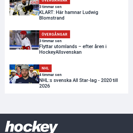
ÖVERGÅNGAR
3 timmar sen
KLART: Här hamnar Ludwig
Blomstrand
ÖVERGÅNGAR
3 timmar sen
Flyttar utomlands – efter åren i
HockeyAllsvenskan
NHL
4 timmar sen
NHL:s svenska All Star-lag - 2020 till
2026