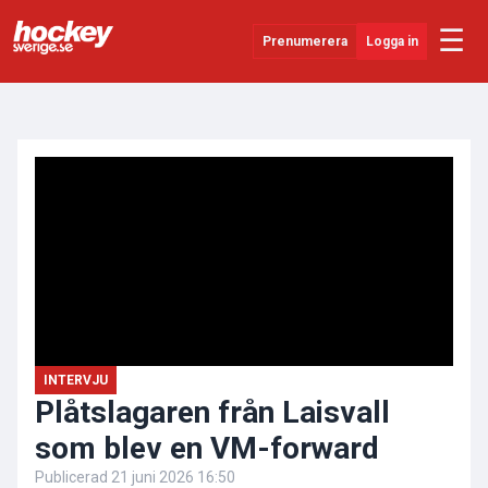
☰
Prenumerera
Logga in
ANNONS
Senaste Nytt
YouTube
SHL
Evenemang
Övrigt
INTERVJU
Plåtslagaren från Laisvall
som blev en VM-forward
Publicerad
21 juni 2026 16:50