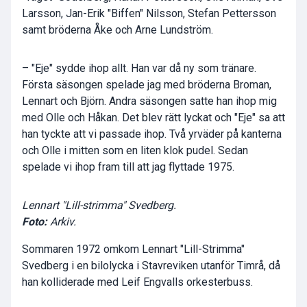
Larsson, Jan-Erik "Biffen" Nilsson, Stefan Pettersson
samt bröderna Åke och Arne Lundström.
– "Eje" sydde ihop allt. Han var då ny som tränare.
Första säsongen spelade jag med bröderna Broman,
Lennart och Björn. Andra säsongen satte han ihop mig
med Olle och Håkan. Det blev rätt lyckat och "Eje" sa att
han tyckte att vi passade ihop. Två yrväder på kanterna
och Olle i mitten som en liten klok pudel. Sedan
spelade vi ihop fram till att jag flyttade 1975.
Lennart "Lill-strimma" Svedberg.
Foto:
Arkiv.
Sommaren 1972 omkom Lennart "Lill-Strimma"
Svedberg i en bilolycka i Stavreviken utanför Timrå, då
han kolliderade med Leif Engvalls orkesterbuss.