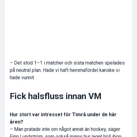
– Det stod 1–1 i matcher och sista matchen spelades
på neutral plan. Hade vi haft hemmafördel kanske vi
hade vunnit.
Fick halsfluss innan VM
Hur stort var intresset för Timrå under de här
åren?
– Man pratade inte om något annat än hockey, säger
Finn Lundström, som också minns hur laget höll ihop