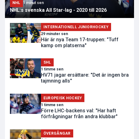
NHL
1 minut sen
NHL:s svenska All Star-lag - 2020 till 2026
INTERNATIONELL JUNIORHOCKEY
29 minuter sen
Här är nya Team 17-truppen: "Tuff
kamp om platserna"
SHL
1 timme sen
HV71 jagar ersättare: "Det är ingen bra
tajmning alls"
EUROPEISK HOCKEY
1 timme sen
Förre LHC-backens val: "Har haft
förfrågningar från andra klubbar"
ÖVERGÅNGAR