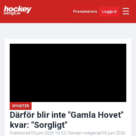
☰
Prenumerera
Logga in
ANNONS
Senaste Nytt
YouTube
SHL
Evenemang
Övrigt
NYHETER
Därför blir inte "Gamla Hovet"
kvar: "Sorgligt"
Publicerad
03 juni 2026 10:52
| Senast redigerad
05 juni 2026