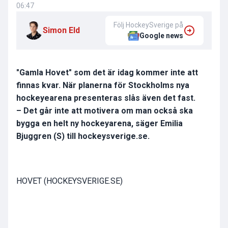
06:47
Följ HockeySverige på
Simon Eld
Google news
"
Gamla Hovet" som det är idag kommer inte att
finnas kvar. När planerna för Stockholms nya
hockeyearena presenteras slås även det fast.
– Det går inte att motivera om man också ska
bygga en helt ny hockeyarena, säger Emilia
Bjuggren (S) till hockeysverige.se.
HOVET (HOCKEYSVERIGE.SE)