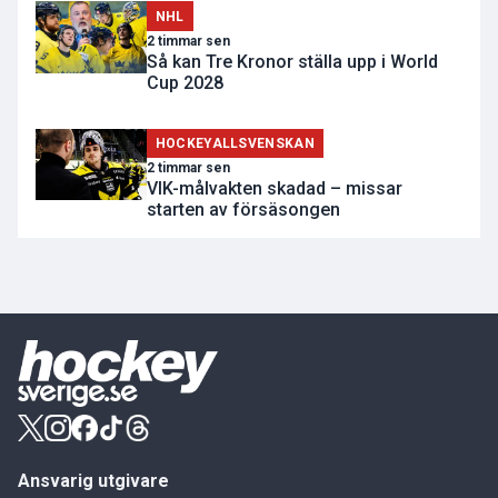
NHL
2 timmar sen
Så kan Tre Kronor ställa upp i World
Cup 2028
HOCKEYALLSVENSKAN
2 timmar sen
VIK-målvakten skadad – missar
starten av försäsongen
Ansvarig utgivare