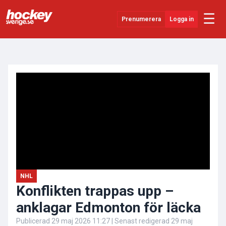
☰
Prenumerera
Logga in
ANNONS
Senaste Nytt
YouTube
SHL
Evenemang
Övrigt
NHL
Konflikten trappas upp –
anklagar Edmonton för läcka
Publicerad
29 maj 2026 11:27
| Senast redigerad
29 maj