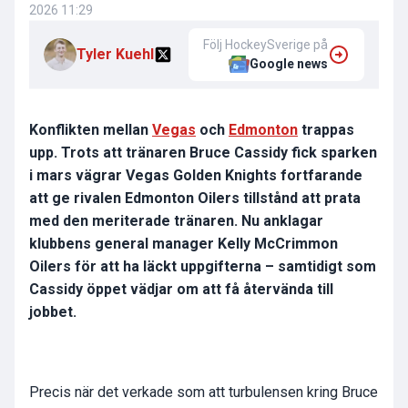
2026 11:29
Följ HockeySverige på
Tyler Kuehl
Google news
Konflikten mellan
Vegas
och
Edmonton
trappas
upp. Trots att tränaren Bruce Cassidy fick sparken
i mars vägrar Vegas Golden Knights fortfarande
att ge rivalen Edmonton Oilers tillstånd att prata
med den meriterade tränaren. Nu anklagar
klubbens general manager Kelly McCrimmon
Oilers för att ha läckt uppgifterna – samtidigt som
Cassidy öppet vädjar om att få återvända till
jobbet.
Precis när det verkade som att turbulensen kring Bruce