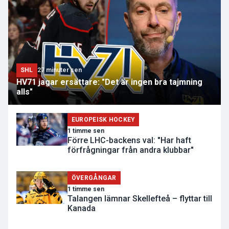
SHL
27 minuter sen
HV71 jagar ersättare: "Det är ingen bra tajmning
alls"
EUROPEISK HOCKEY
1 timme sen
Förre LHC-backens val: "Har haft
förfrågningar från andra klubbar"
ÖVERGÅNGAR
1 timme sen
Talangen lämnar Skellefteå – flyttar till
Kanada