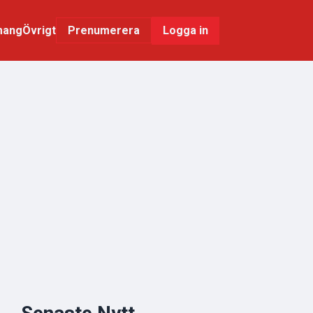
mang
Övrigt
Logga in
Prenumerera