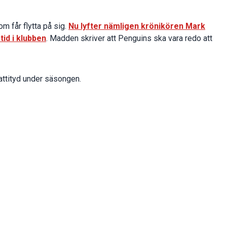
m får flytta på sig.
Nu lyfter nämligen krönikören Mark
id i klubben
. Madden skriver att Penguins ska vara redo att
attityd under säsongen.