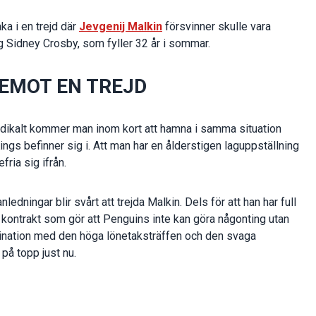
ka i en trejd där
Jevgenij Malkin
försvinner skulle vara
ing Sidney Crosby, som fyller 32 år i sommar.
 EMOT EN TREJD
adikalt kommer man inom kort att hamna i samma situation
s befinner sig i. Att man har en ålderstigen laguppställning
ria sig ifrån.
dningar blir svårt att trejda Malkin. Dels för att han har full
itt kontrakt som gör att Penguins inte kan göra någonting utan
ination med den höga lönetaksträffen och den svaga
på topp just nu.