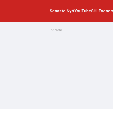
Senaste Nytt
YouTube
SHL
Evene
ANNONS