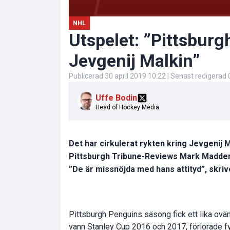
NHL
Utspelet: ”Pittsburg
Jevgenij Malkin”
Publicerad
30 april 2019 10:22
| Senast redigerad
Uffe Bodin
Head of Hockey Media
Det har cirkulerat rykten kring Jevgenij M
Pittsburgh Tribune-Reviews Mark Madden at
”De är missnöjda med hans attityd”, skri
Pittsburgh Penguins säsong fick ett lika ovän
vann Stanley Cup 2016 och 2017, förlorade f