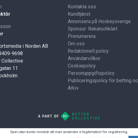
n
Kontakta oss
ktör
Kundtjänst
Annonsera på Hockeysverige
lsson
Sponsor: Rekatochklart
er
Prenumerera
Om oss
portsmedia i Norden AB
Redaktionell policy
59409-9698
Användarvillkor
 Collective
Cookiepolicy
gatan 11
Personuppgiftspolicy
tockholm
Publiceringspolicy för betting o
Arkiv
Spel utan konto innebär att man använder e-legitimation för registrering.