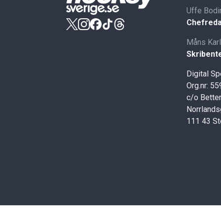
Uffe Bodi
Chefreda
Måns Kar
Skribent
Digital S
Org.nr: 5
c/o Better
Norrlands
111 43 S