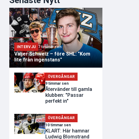
Senaste Nytt
INTERVJU
7 timmar sen
Väljer Schweiz – före SHL: "Kom
lite från ingenstans"
ÖVERGÅNGAR
9 timmar sen
Återvänder till gamla
klubben: "Passar
perfekt in"
ÖVERGÅNGAR
10 timmar sen
KLART: Här hamnar
Ludwig Blomstrand