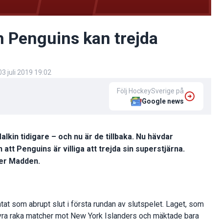
h Penguins kan trejda
03 juli 2019 19:02
Följ HockeySverige på
Google news
alkin tidigare – och nu är de tillbaka. Nu hävdar
t Penguins är villiga att trejda sin superstjärna.
ver Madden.
tat som abrupt slut i första rundan av slutspelet. Laget, som
yra raka matcher mot New York Islanders och mäktade bara