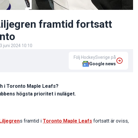
iljegren framtid fortsatt
onto
3 juni 2024 10:10
Följ HockeySverige på
Google news
tch i Toronto Maple Leafs?
bbens högsta prioritet i nuläget.
Liljegren
s framtid i
Toronto Maple Leafs
fortsatt är oviss,