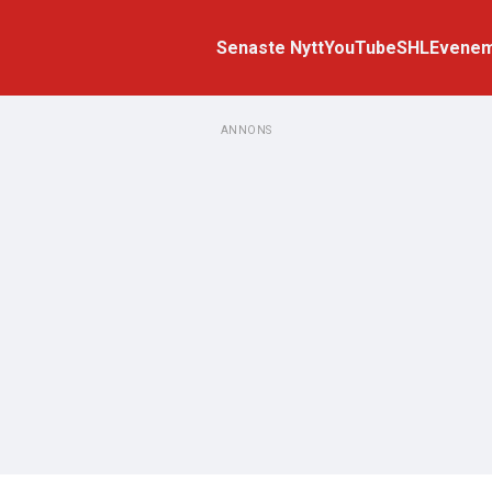
Senaste Nytt
YouTube
SHL
Evene
ANNONS