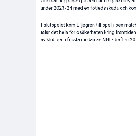
klubben hoppades på och har tidigare uttryck
under 2023/24 med en fotledsskada och kom 
I slutspelet kom Liljegren till spel i sex matc
talar det hela för osäkerheten kring framtid
av klubben i första rundan av NHL-draften 201