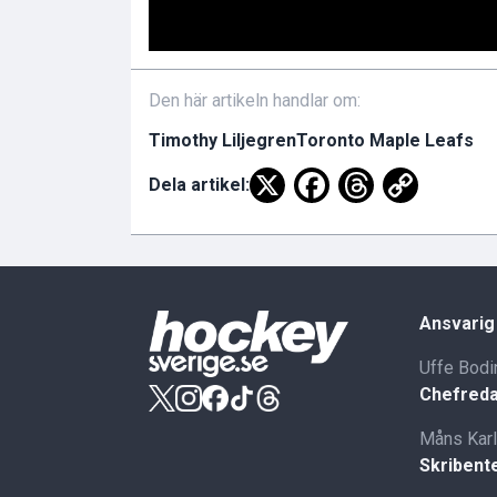
Den här artikeln handlar om:
Timothy Liljegren
Toronto Maple Leafs
Dela artikel:
Ansvarig
Uffe Bodi
Chefreda
Måns Kar
Skribent