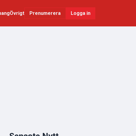
mang
Övrigt
Logga in
Prenumerera