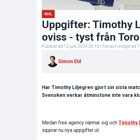
NHL
Uppgifter: Timothy L
oviss - tyst från Tor
Publicerad
12 juni 2024 20:16
| Senast redigerad
1
Simon Eld
Har Timothy Liljegren gjort sin sista ma
Svensken verkar åtminstone inte vara klu
Medan free agency närmar sig och
Timothy 
sipprar nu nya uppgifter ut.