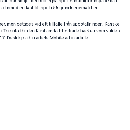
t sitt missnöje med sitt egna spel. Samtidigt kämpade han
därmed endast till spel i 55 grundseriematcher.
her, men petades vid ett tillfälle från uppställningen. Kanske
en i Toronto för den Kristianstad-fostrade backen som valdes
7. Desktop ad in article Mobile ad in article