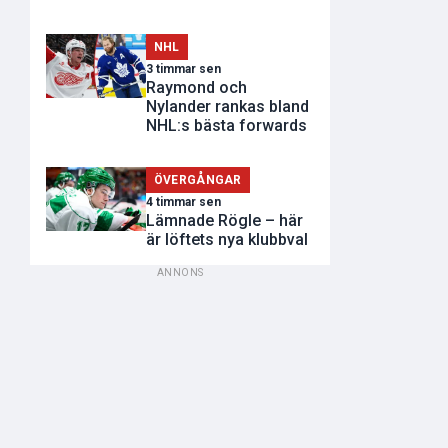
NHL
3 timmar sen
Raymond och
Nylander rankas bland
NHL:s bästa forwards
ÖVERGÅNGAR
4 timmar sen
Lämnade Rögle – här
är löftets nya klubbval
ANNONS