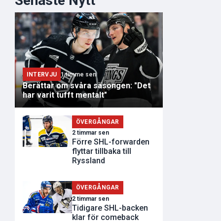
Senaste Nytt
INTERVJU
1 timme sen
Berättar om svåra säsongen: "Det
har varit tufft mentalt"
ÖVERGÅNGAR
2 timmar sen
Förre SHL-forwarden
flyttar tillbaka till
Ryssland
ÖVERGÅNGAR
2 timmar sen
Tidigare SHL-backen
klar för comeback