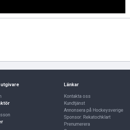
 utgivare
Länkar
n
Kontakta oss
ktör
Kundtjänst
Annonsera på Hockeysverige
lsson
Sponsor: Rekatochklart
er
Prenumerera