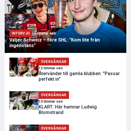
INTERVJU
10 timmar sen
Väljer Schweiz – före SHL: "Kom lite från
ingenstans"
ÖVERGÅNGAR
12 timmar sen
Återvänder till gamla klubben: "Passar
perfekt in"
ÖVERGÅNGAR
13 timmar sen
KLART: Här hamnar Ludwig
Blomstrand
ÖVERGÅNGAR