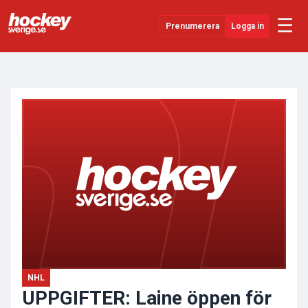
☰
Prenumerera
Logga in
ANNONS
Senaste Nytt
YouTube
SHL
Evenemang
Övrigt
NHL
UPPGIFTER: Laine öppen för