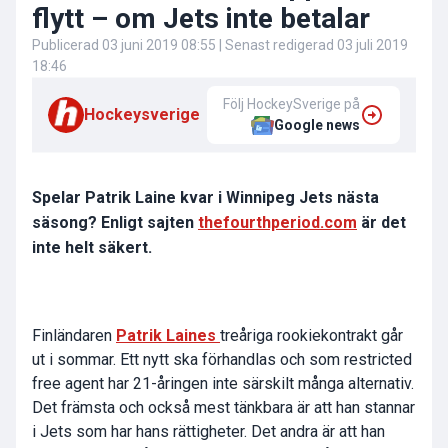
flytt – om Jets inte betalar
Publicerad
03 juni 2019 08:55
| Senast redigerad
03 juli 2019
18:46
Följ HockeySverige på
Hockeysverige
Google news
Spelar Patrik Laine kvar i Winnipeg Jets nästa
säsong? Enligt sajten
thefourthperiod.com
är det
inte helt säkert.
Finländaren
Patrik Laines
treåriga rookiekontrakt går
ut i sommar. Ett nytt ska förhandlas och som restricted
free agent har 21-åringen inte särskilt många alternativ.
Det främsta och också mest tänkbara är att han stannar
i Jets som har hans rättigheter. Det andra är att han