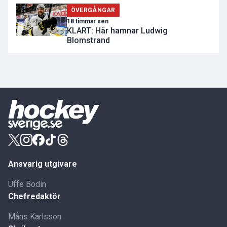
ÖVERGÅNGAR
18 timmar sen
KLART: Här hamnar Ludwig
Blomstrand
Ansvarig utgivare
Uffe Bodin
Chefredaktör
Måns Karlsson