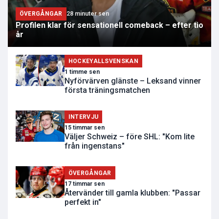
ÖVERGÅNGAR
28 minuter sen
Profilen klar för sensationell comeback – efter tio
år
HOCKEYALLSVENSKAN
1 timme sen
Nyförvärven glänste – Leksand vinner
första träningsmatchen
INTERVJU
15 timmar sen
Väljer Schweiz – före SHL: "Kom lite
från ingenstans"
ÖVERGÅNGAR
17 timmar sen
Återvänder till gamla klubben: "Passar
perfekt in"