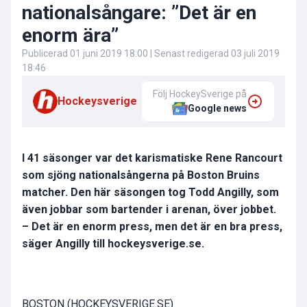
nationalsångare: ”Det är en
enorm ära”
Publicerad
01 juni 2019 18:00
| Senast redigerad
03 juli 2019
18:46
Följ HockeySverige på
Hockeysverige
Google news
I 41 säsonger var det karismatiske Rene Rancourt
som sjöng nationalsångerna på Boston Bruins
matcher. Den här säsongen tog Todd Angilly, som
även jobbar som bartender i arenan, över jobbet.
– Det är en enorm press, men det är en bra press,
säger Angilly till hockeysverige.se.
BOSTON (HOCKEYSVERIGE.SE)