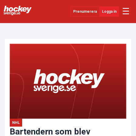
☰
Prenumerera
Logga in
ANNONS
Senaste Nytt
YouTube
SHL
Evenemang
Övrigt
NHL
Bartendern som blev