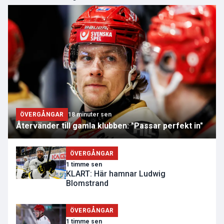
ÖVERGÅNGAR
18 minuter sen
Återvänder till gamla klubben: "Passar perfekt in"
ÖVERGÅNGAR
1 timme sen
KLART: Här hamnar Ludwig
Blomstrand
ÖVERGÅNGAR
1 timme sen