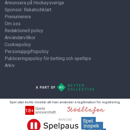
Annonsera på Hockeysverige
Sponsor: Rekatochklart
Prenumerera
Om oss
Redaktionell policy
Användarvillkor
Cookiepolicy
Personuppgiftspolicy
Publiceringspolicy för betting och speltips
Arkiv
Spel utan konto innebär att man använder e-legitimation för registrering.
ANNONS