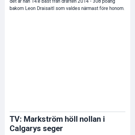
det är han 14:e bäst från draften 2014 - 308 poäng
bakom Leon Draisaitl som valdes närmast före honom.
TV: Markström höll nollan i
Calgarys seger