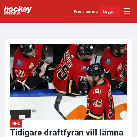
☰
Prenumerera
Logga in
ANNONS
Senaste Nytt
YouTube
SHL
Evenemang
Övrigt
NHL
Tidigare draftfyran vill lämna