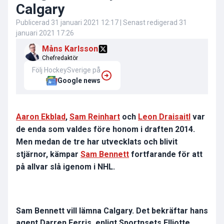
Calgary
Publicerad
31 januari 2021 12:17
| Senast redigerad
31
januari 2021 17:26
Måns Karlsson
Chefredaktör
Följ HockeySverige på
Google news
Aaron Ekblad
,
Sam Reinhart
och
Leon Draisaitl
var
de enda som valdes före honom i draften 2014.
Men medan de tre har utvecklats och blivit
stjärnor, kämpar
Sam Bennett
fortfarande för att
på allvar slå igenom i NHL.
Sam Bennett vill lämna Calgary. Det bekräftar hans
agent Darren Ferris, enligt Sportnsets Elliotte