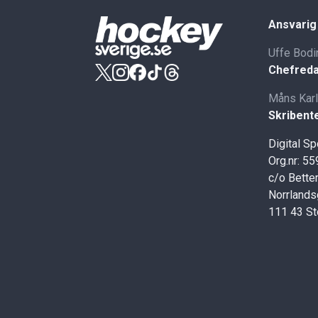
Ansvarig
Uffe Bodi
Chefreda
Måns Kar
Skribent
Digital S
Org.nr: 5
c/o Better
Norrlands
111 43 S