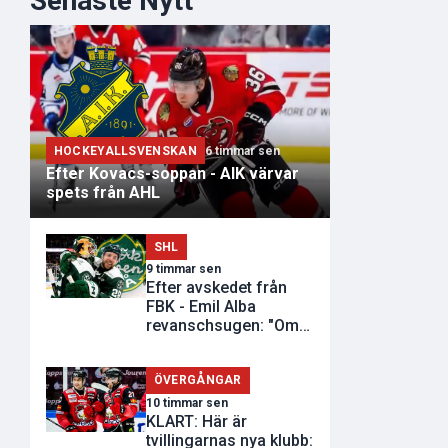
Senaste Nytt
HOCKEYALLSVENSKAN
6 timmar sen
Efter Kovacs-soppan - AIK värvar
spets från AHL
SHL
9 timmar sen
Efter avskedet från
FBK - Emil Alba
revanschsugen: "Om
de inte vill..."
ÖVERGÅNGAR
10 timmar sen
KLART: Här är
tvillingarnas nya klubb: