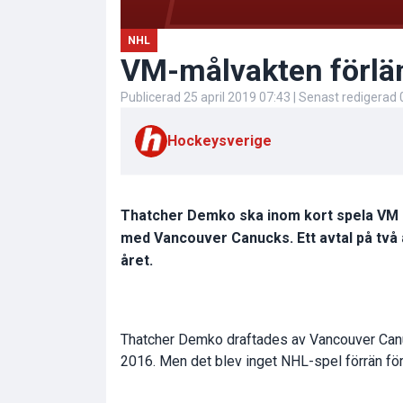
NHL
VM-målvakten förlä
Publicerad
25 april 2019 07:43
| Senast redigerad
Hockeysverige
Thatcher Demko ska inom kort spela VM me
med Vancouver Canucks. Ett avtal på två 
året.
Thatcher Demko draftades av Vancouver Canuc
2016. Men det blev inget NHL-spel förrän fö