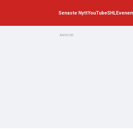
Senaste Nytt
YouTube
SHL
Evene
ANNONS