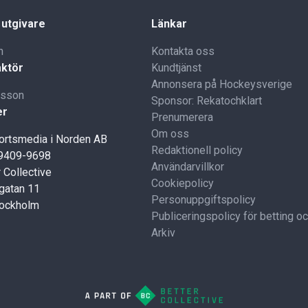
 utgivare
Länkar
n
Kontakta oss
ktör
Kundtjänst
Annonsera på Hockeysverige
lsson
Sponsor: Rekatochklart
er
Prenumerera
Om oss
portsmedia i Norden AB
Redaktionell policy
59409-9698
Användarvillkor
 Collective
Cookiepolicy
gatan 11
Personuppgiftspolicy
tockholm
Publiceringspolicy för betting o
Arkiv