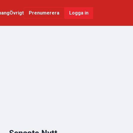
mang
Övrigt
Logga in
Prenumerera