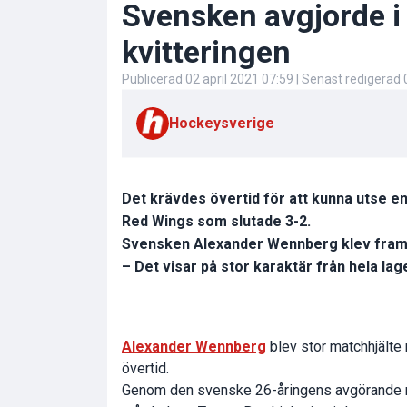
Svensken avgjorde i
kvitteringen
Publicerad
02 april 2021 07:59
| Senast redigerad
Hockeysverige
Det krävdes övertid för att kunna utse e
Red Wings som slutade 3-2.
Svensken Alexander Wennberg klev fram o
– Det visar på stor karaktär från hela 
Alexander Wennberg
blev stor matchhjälte 
övertid.
Genom den svenske 26-åringens avgörande mål 