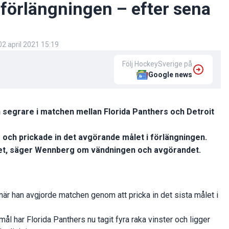
 förlängningen – efter sena
02 april 2021 15:19
Följ HockeySverige på
Google news
n segrare i matchen mellan Florida Panthers och Detroit
ch prickade in det avgörande målet i förlängningen.
laget, säger Wennberg om vändningen och avgörandet.
när han avgjorde matchen genom att pricka in det sista målet i
har Florida Panthers nu tagit fyra raka vinster och ligger