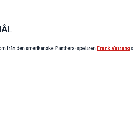
 MÅL
 kom från den amerikanske Panthers-spelaren
Frank Vatrano
s