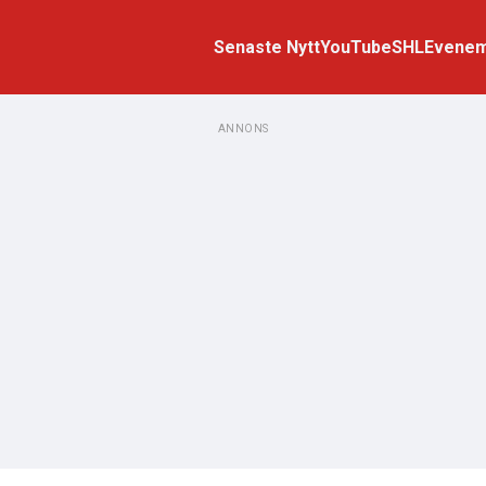
Senaste Nytt
YouTube
SHL
Evene
ANNONS