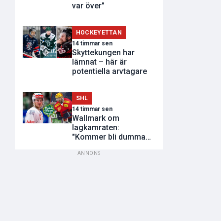
var över"
HOCKEYETTAN
14 timmar sen
Skyttekungen har
lämnat – här är
potentiella arvtagare
SHL
14 timmar sen
Wallmark om
lagkamraten:
"Kommer bli dumma
utvisningar"
ANNONS