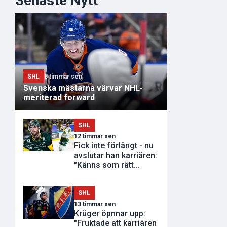
Senaste Nytt
SHL
8 timmar sen
Svenska mästarna värvar NHL-
meriterad forward
SHL
12 timmar sen
Fick inte förlängt - nu
avslutar han karriären:
"Känns som rätt
tidpunkt"
SHL
13 timmar sen
Krüger öpnnar upp:
"Fruktade att karriären