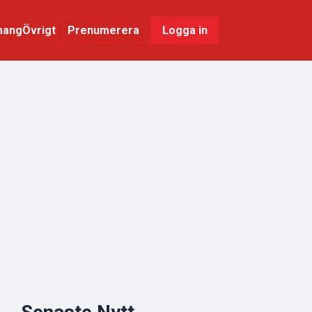
mang
Övrigt
Logga in
Prenumerera