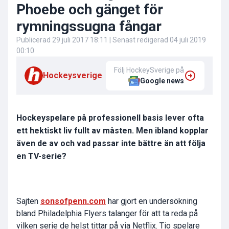
Phoebe och gänget för
rymningssugna fångar
Publicerad
29 juli 2017 18:11
| Senast redigerad
04 juli 2019
00:10
Följ HockeySverige på
Hockeysverige
Google news
Hockeyspelare på professionell basis lever ofta
ett hektiskt liv fullt av måsten. Men ibland kopplar
även de av och vad passar inte bättre än att följa
en TV-serie?
Sajten
sonsofpenn.com
har gjort en undersökning
bland Philadelphia Flyers talanger för att ta reda på
vilken serie de helst tittar på via Netflix. Tio spelare