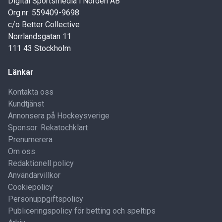
Digital Sportsmedia i Norden AB
Org.nr: 559409-9698
c/o Better Collective
Norrlandsgatan 11
111 43 Stockholm
Länkar
Kontakta oss
Kundtjänst
Annonsera på Hockeysverige
Sponsor: Rekatochklart
Prenumerera
Om oss
Redaktionell policy
Användarvillkor
Cookiepolicy
Personuppgiftspolicy
Publiceringspolicy för betting och speltips