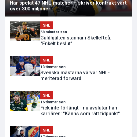
Har spelat 47 NHL-matcher – skriver kontrakt värt
över 300 miljoner
SHL
58 minuter sen
Guldhjälten stannar i Skellefteå:
"Enkelt beslut"
SHL
13 timmar sen
Svenska mästarna värvar NHL-
meriterad forward
SHL
16 timmar sen
Fick inte förlängt - nu avslutar han
karriären: "Känns som rätt tidpunkt"
SHL