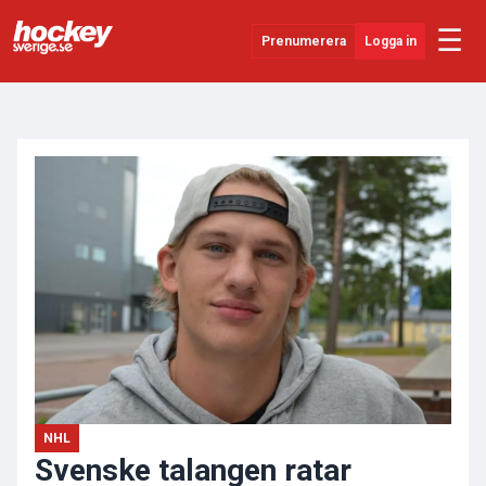
☰
Prenumerera
Logga in
ANNONS
Senaste Nytt
YouTube
SHL
Evenemang
Övrigt
NHL
Svenske talangen ratar