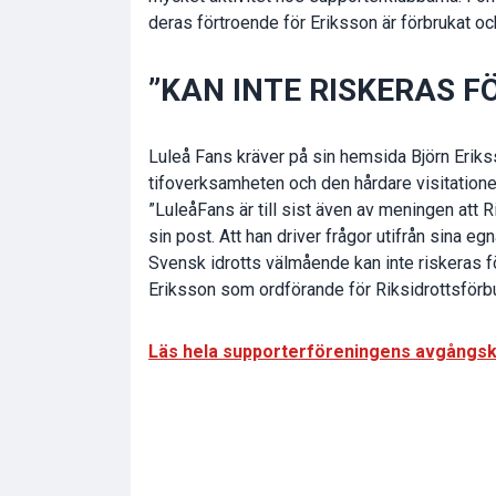
deras förtroende för Eriksson är förbrukat 
”KAN INTE RISKERAS FÖ
Luleå Fans kräver på sin hemsida Björn Eriks
tifoverksamheten och den hårdare visitation
”LuleåFans är till sist även av meningen att 
sin post. Att han driver frågor utifrån sina eg
Svensk idrotts välmående kan inte riskeras för
Eriksson som ordförande för Riksidrottsförbun
Läs hela supporterföreningens avgångsk