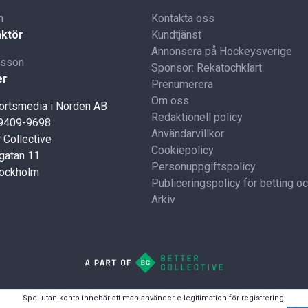
n
Kontakta oss
ktör
Kundtjänst
Annonsera på Hockeysverige
lsson
Sponsor: Rekatochklart
er
Prenumerera
Om oss
portsmedia i Norden AB
Redaktionell policy
59409-9698
Användarvillkor
 Collective
Cookiepolicy
gatan 11
Personuppgiftspolicy
tockholm
Publiceringspolicy för betting o
Arkiv
Spel utan konto innebär att man använder e-legitimation för registrering.