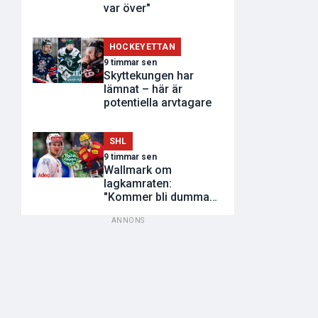
var över"
HOCKEYETTAN
9 timmar sen
Skyttekungen har
lämnat – här är
potentiella arvtagare
SHL
9 timmar sen
Wallmark om
lagkamraten:
"Kommer bli dumma
utvisningar"
ANNONS