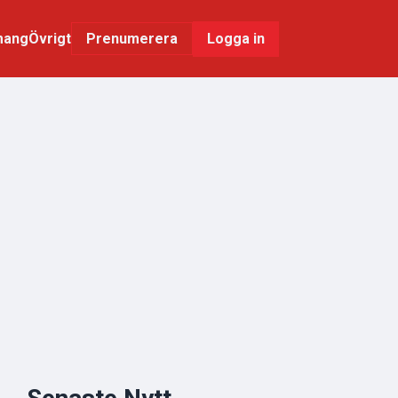
mang
Övrigt
Logga in
Prenumerera