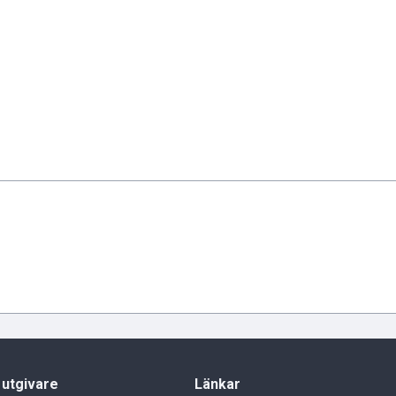
 utgivare
Länkar