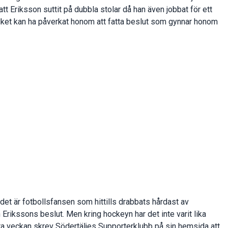
t Eriksson suttit på dubbla stolar då han även jobbat för ett
lket kan ha påverkat honom att fatta beslut som gynnar honom
 det är fotbollsfansen som hittills drabbats hårdast av
rikssons beslut. Men kring hockeyn har det inte varit lika
ra veckan skrev Södertäljes Supporterklubb på sin hemsida att