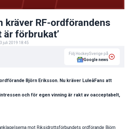
n kräver RF-ordförandens
 är förbrukat’
3 juli 2019 18:45
Följ HockeySverige på
Google news
ordförande Björn Eriksson. Nu kräver LuleåFans att
 intressen och för egen vinning är rakt av oacceptabelt,
sanklagelserna mot Riksidrottsförbundets ordförande Björn