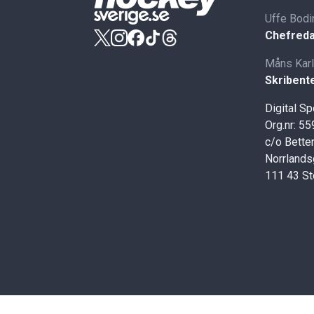
Uffe Bodi
Chefreda
Måns Kar
Skribent
Digital S
Org.nr: 5
c/o Better
Norrlands
111 43 S