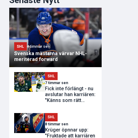
Senaste Nytt
SHL
4 timmar sen
Svenska mästarna värvar NHL-
meriterad forward
SHL
7 timmar sen
Fick inte förlängt - nu
avslutar han karriären:
"Känns som rätt
tidpunkt"
SHL
8 timmar sen
Krüger öpnnar upp:
"Fruktade att karriären