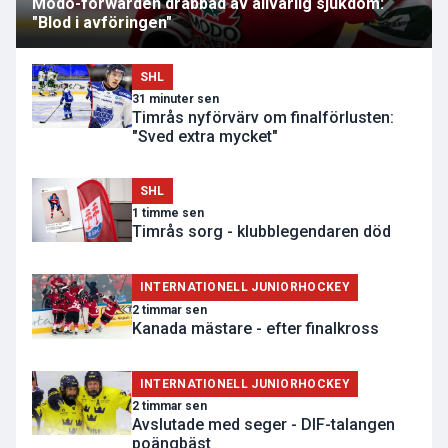
Modo-forwarden drabbad av allvarlig sjukdom:
"Blod i avföringen"
SHL
31 minuter sen
Timrås nyförvärv om finalförlusten:
"Sved extra mycket"
SHL
1 timme sen
Timrås sorg - klubblegendaren död
INTERNATIONELL JUNIORHOCKEY
2 timmar sen
Kanada mästare - efter finalkross
INTERNATIONELL JUNIORHOCKEY
2 timmar sen
Avslutade med seger - DIF-talangen
poängbäst