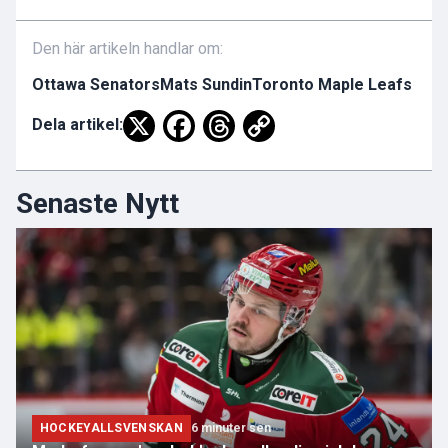
Den här artikeln handlar om:
Ottawa Senators
Mats Sundin
Toronto Maple Leafs
Dela artikel:
Senaste Nytt
HOCKEYALLSVENSKAN
6 minuter sen