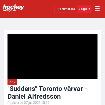
☰
Prenumerera
Logga in
ANNONS
Senaste Nytt
YouTube
SHL
Evenemang
Övrigt
NHL
"Suddens" Toronto värvar -
Daniel Alfredsson
Publicerad
07 juli 2026 18:59