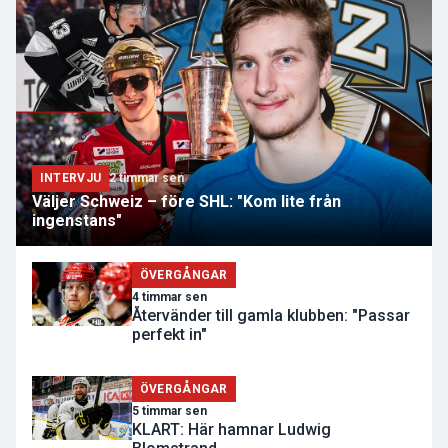
INTERVJU
2 timmar sen
Väljer Schweiz – före SHL: "Kom lite från
ingenstans"
ÖVERGÅNGAR
4 timmar sen
Återvänder till gamla klubben: "Passar
perfekt in"
ÖVERGÅNGAR
5 timmar sen
KLART: Här hamnar Ludwig