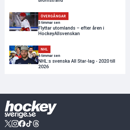
Blomstrand
ÖVERGÅNGAR
5 timmar sen
Flyttar utomlands – efter åren i
HockeyAllsvenskan
NHL
6 timmar sen
NHL:s svenska All Star-lag - 2020 till
2026