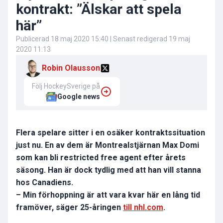
kontrakt: ”Älskar att spela
här”
Publicerad
18 maj 2020 15:40
| Senast redigerad
19 maj
2020 11:13
Robin Olausson
Följ HockeySverige på
Google news
Flera spelare sitter i en osäker kontraktssituation
just nu. En av dem är Montrealstjärnan Max Domi
som kan bli restricted free agent efter årets
säsong. Han är dock tydlig med att han vill stanna
hos Canadiens.
– Min förhoppning är att vara kvar här en lång tid
framöver, säger 25-åringen
till nhl.com
.