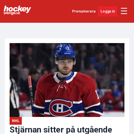
☰
Prenumerera
Logga in
ANNONS
Senaste Nytt
YouTube
SHL
Evenemang
Övrigt
NHL
Stjärnan sitter på utgående