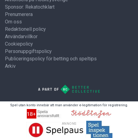
Sponsor: Rekatochklart
Prenumerera
Om oss
Redaktionell policy
Användarvillkor
Cookiepolicy
Personuppgiftspolicy
Publiceringspolicy för betting och speltips
Arkiv
Spel utan konto innebär att man använder e-legitimation för registrering.
ANNONS