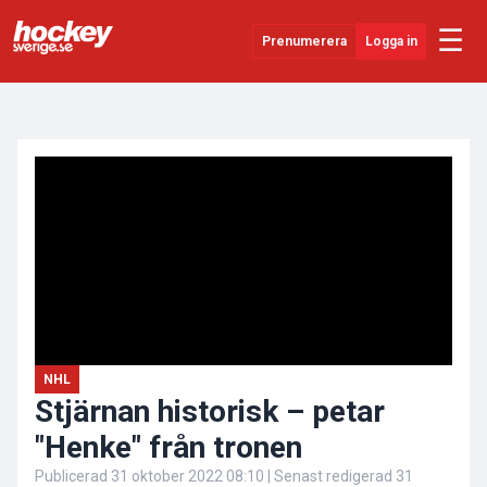
☰
Prenumerera
Logga in
ANNONS
Senaste Nytt
YouTube
SHL
Evenemang
Övrigt
NHL
Stjärnan historisk – petar
"Henke" från tronen
Publicerad
31 oktober 2022 08:10
| Senast redigerad
31