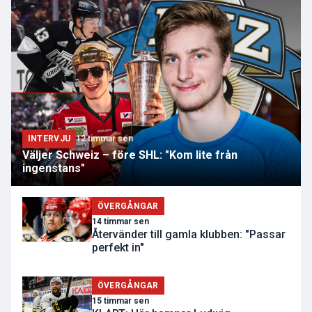
INTERVJU
12 timmar sen
Väljer Schweiz – före SHL: "Kom lite från
ingenstans"
ÖVERGÅNGAR
14 timmar sen
Återvänder till gamla klubben: "Passar
perfekt in"
ÖVERGÅNGAR
15 timmar sen