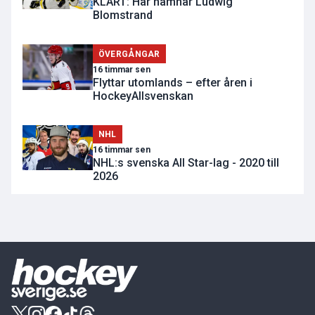
KLART: Här hamnar Ludwig
Blomstrand
ÖVERGÅNGAR
16 timmar sen
Flyttar utomlands – efter åren i
HockeyAllsvenskan
NHL
16 timmar sen
NHL:s svenska All Star-lag - 2020 till
2026