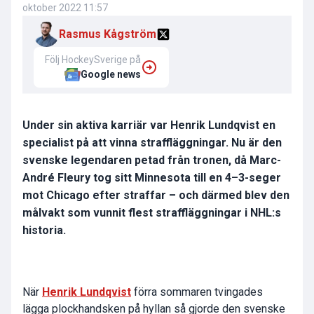
oktober 2022 11:57
Rasmus Kågström
Följ HockeySverige på
Google news
Under sin aktiva karriär var Henrik Lundqvist en
specialist på att vinna straffläggningar. Nu är den
svenske legendaren petad från tronen, då Marc-
André Fleury tog sitt Minnesota till en 4–3-seger
mot Chicago efter straffar – och därmed blev den
målvakt som vunnit flest straffläggningar i NHL:s
historia.
När
Henrik Lundqvist
förra sommaren tvingades
lägga plockhandsken på hyllan så gjorde den svenske