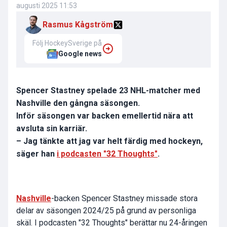
augusti 2025 11:53
Rasmus Kågström
Följ HockeySverige på
Google news
Spencer Stastney spelade 23 NHL-matcher med
Nashville den gångna säsongen.
Inför säsongen var backen emellertid nära att
avsluta sin karriär.
– Jag tänkte att jag var helt färdig med hockeyn,
säger han
i podcasten "32 Thoughts"
.
Nashville
-backen Spencer Stastney missade stora
delar av säsongen 2024/25 på grund av personliga
skäl. I podcasten "32 Thoughts" berättar nu 24-åringen