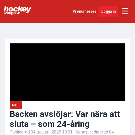
☰
Prenumerera
Logga in
ANNONS
Senaste Nytt
YouTube
SHL
Evenemang
Övrigt
NHL
Backen avslöjar: Var nära att
sluta – som 24-åring
Publicerad
04 augusti 2025 10:01
| Senast redigerad
04