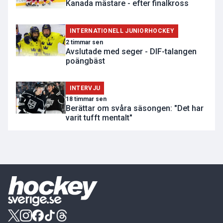
Kanada mästare - efter finalkross
INTERNATIONELL JUNIORHOCKEY
2 timmar sen
Avslutade med seger - DIF-talangen
poängbäst
INTERVJU
18 timmar sen
Berättar om svåra säsongen: "Det har
varit tufft mentalt"