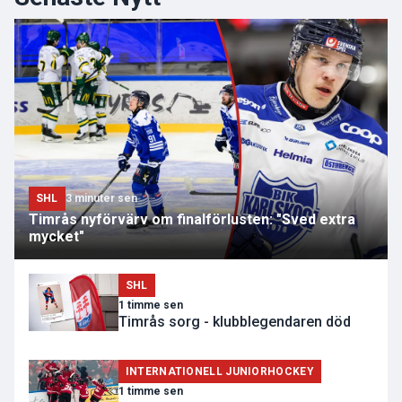
SHL
3 minuter sen
Timrås nyförvärv om finalförlusten: "Sved extra
mycket"
SHL
1 timme sen
Timrås sorg - klubblegendaren död
INTERNATIONELL JUNIORHOCKEY
1 timme sen