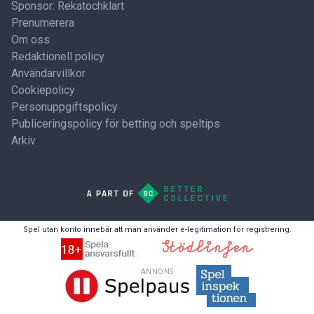
Sponsor: Rekatochklart
Prenumerera
Om oss
Redaktionell policy
Användarvillkor
Cookiepolicy
Personuppgiftspolicy
Publiceringspolicy för betting och speltips
Arkiv
Spel utan konto innebär att man använder e-legitimation för registrering.
ANNONS