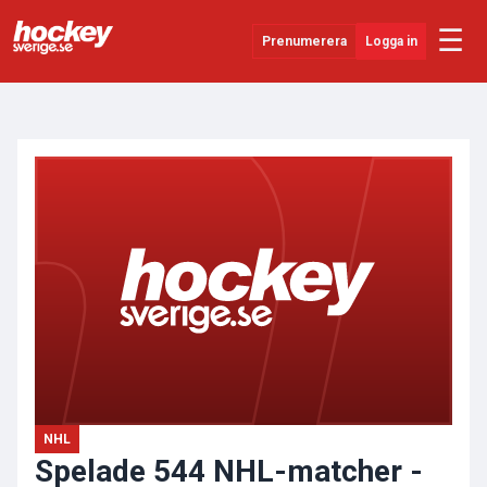
☰
Prenumerera
Logga in
ANNONS
Senaste Nytt
YouTube
SHL
Evenemang
Övrigt
NHL
Spelade 544 NHL-matcher -