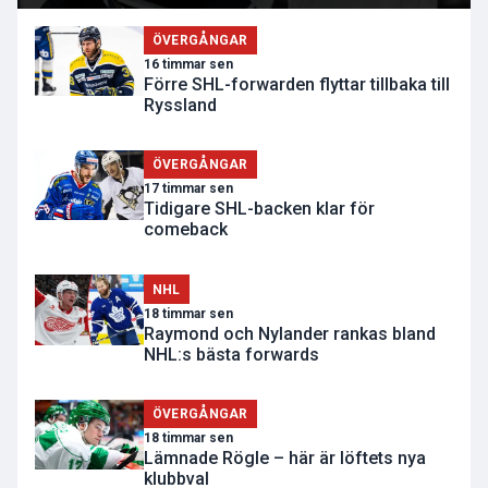
ÖVERGÅNGAR
16 timmar sen
Förre SHL-forwarden flyttar tillbaka till
Ryssland
ÖVERGÅNGAR
17 timmar sen
Tidigare SHL-backen klar för
comeback
NHL
18 timmar sen
Raymond och Nylander rankas bland
NHL:s bästa forwards
ÖVERGÅNGAR
18 timmar sen
Lämnade Rögle – här är löftets nya
klubbval