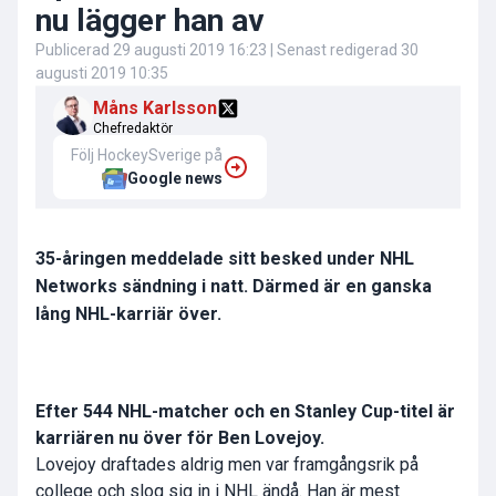
nu lägger han av
Publicerad
29 augusti 2019 16:23
| Senast redigerad
30
augusti 2019 10:35
Måns Karlsson
Chefredaktör
Följ HockeySverige på
Google news
35-åringen meddelade sitt besked under NHL
Networks sändning i natt. Därmed är en ganska
lång NHL-karriär över.
Efter 544 NHL-matcher och en Stanley Cup-titel är
karriären nu över för Ben Lovejoy.
Lovejoy draftades aldrig men var framgångsrik på
college och slog sig in i NHL ändå. Han är mest