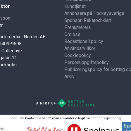
ktör
Kundtjänst
Annonsera på Hockeysverige
lsson
Sponsor: Rekatochklart
er
Prenumerera
Om oss
portsmedia i Norden AB
Redaktionell policy
59409-9698
Användarvillkor
 Collective
Cookiepolicy
gatan 11
Personuppgiftspolicy
tockholm
Publiceringspolicy för betting o
Arkiv
Spel utan konto innebär att man använder e-legitimation för registrering.