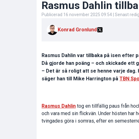
Rasmus Dahlin tillb
Publicerad
16 november 2025 09:54
| Senast red
Konrad Gronlund
Rasmus Dahlin var tillbaka på isen efter 
Då gjorde han poäng – och skickade ett 
– Det är så roligt att se henne varje dag.
säger han till Mike Harrington på
TBN Spo
Rasmus Dahlin
tog en tillfällig paus från ho
och vara med sin flickvän. Under hösten har ho
tvingades göra i somras, efter en semesterres