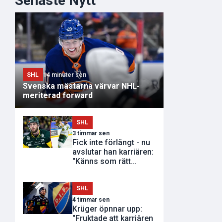
Senaste Nytt
SHL
14 minuter sen
Svenska mästarna värvar NHL-
meriterad forward
SHL
3 timmar sen
Fick inte förlängt - nu
avslutar han karriären:
"Känns som rätt
tidpunkt"
SHL
4 timmar sen
Krüger öpnnar upp:
"Fruktade att karriären