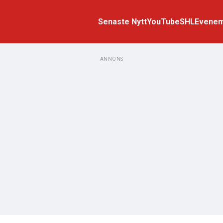
Senaste Nytt
YouTube
SHL
Evene
ANNONS