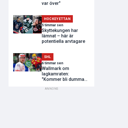
var över"
HOCKEYETTAN
5 timmar sen
Skyttekungen har
lämnat – här är
potentiella arvtagare
SHL
6 timmar sen
Wallmark om
lagkamraten:
"Kommer bli dumma
utvisningar"
ANNONS