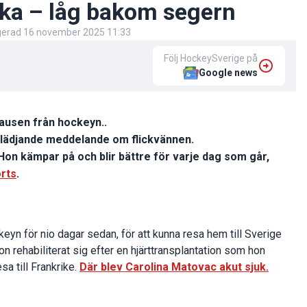
aka – låg bakom segern
igerad
16 november 2025 11:33
Följ HockeySverige på
Google news
pausen från hockeyn..
glädjande meddelande om flickvännen.
 Hon kämpar på och blir bättre för varje dag som går,
rts
.
ckeyn för nio dagar sedan, för att kunna resa hem till Sverige
n rehabiliterat sig efter en hjärttransplantation som hon
a till Frankrike.
Där blev Carolina Matovac akut sjuk.