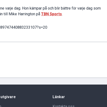
enne varje dag. Hon kämpar på och blir bättre för varje dag som
in till Mike Harrington på
TBN Sports
.
s/1989747440883233107?s=20
 utgivare
Länkar
n
Kontakta oss