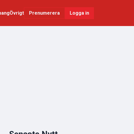
mang
Övrigt
Logga in
Prenumerera