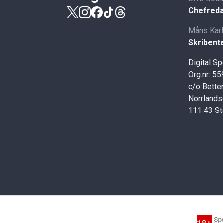
Chefreda
Måns Kar
Skribent
Digital S
Org.nr: 5
c/o Better
Norrlands
111 43 S