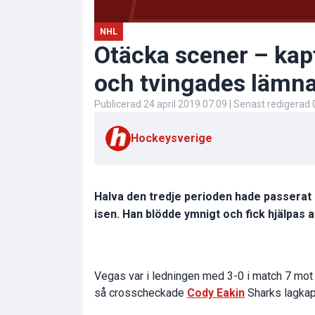
NHL
Otäcka scener – kap
och tvingades lämn
Publicerad
24 april 2019 07:09
| Senast redigerad
Hockeysverige
Halva den tredje perioden hade passerat
isen. Han blödde ymnigt och fick hjälpas a
Vegas var i ledningen med 3-0 i match 7 mot 
så crosscheckade
Cody Eakin
Sharks lagka