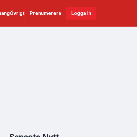
mang
Övrigt
Logga in
Prenumerera