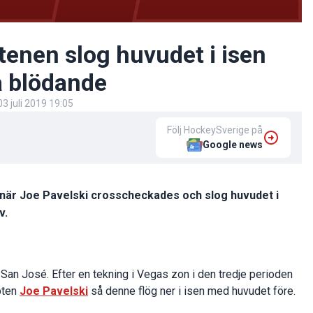
tenen slog huvudet i isen
a blödande
03 juli 2019 19:05
Följ HockeySverige på
Google news
 när Joe Pavelski crosscheckades och slog huvudet i
v.
San José. Efter en tekning i Vegas zon i den tredje perioden
pten
Joe Pavelski
så denne flög ner i isen med huvudet före.