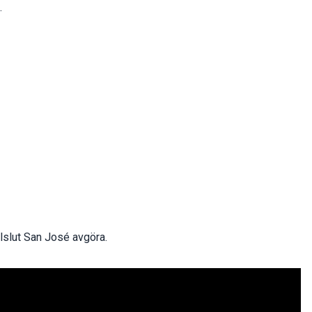
.
llslut San José avgöra.