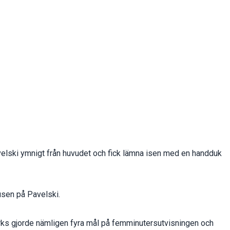
velski ymnigt från huvudet och fick lämna isen med en handduk
usen på Pavelski.
arks gjorde nämligen fyra mål på femminutersutvisningen och