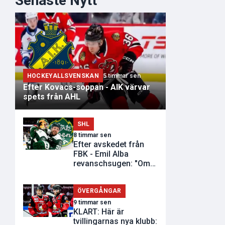
Senaste Nytt
HOCKEYALLSVENSKAN
5 timmar sen
Efter Kovacs-soppan - AIK värvar
spets från AHL
SHL
8 timmar sen
Efter avskedet från
FBK - Emil Alba
revanschsugen: "Om
de inte vill..."
ÖVERGÅNGAR
9 timmar sen
KLART: Här är
tvillingarnas nya klubb: