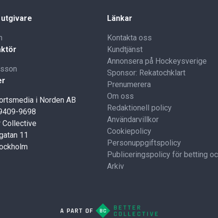
 utgivare
Länkar
n
Kontakta oss
ktör
Kundtjänst
Annonsera på Hockeysverige
lsson
Sponsor: Rekatochklart
er
Prenumerera
Om oss
portsmedia i Norden AB
Redaktionell policy
59409-9698
Användarvillkor
 Collective
Cookiepolicy
gatan 11
Personuppgiftspolicy
tockholm
Publiceringspolicy för betting o
Arkiv