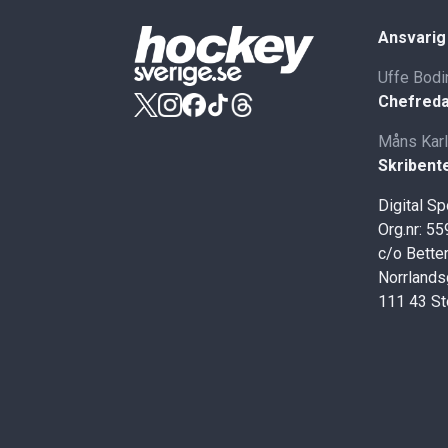
Ansvarig
Uffe Bodi
Chefreda
Måns Kar
Skribent
Digital S
Org.nr: 5
c/o Better
Norrlands
111 43 S