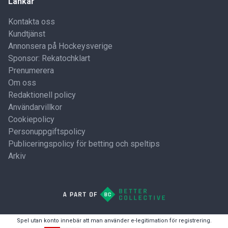
Länkar
Kontakta oss
Kundtjänst
Annonsera på Hockeysverige
Sponsor: Rekatochklart
Prenumerera
Om oss
Redaktionell policy
Användarvillkor
Cookiepolicy
Personuppgiftspolicy
Publiceringspolicy för betting och speltips
Arkiv
Spel utan konto innebär att man använder e-legitimation för registrering.