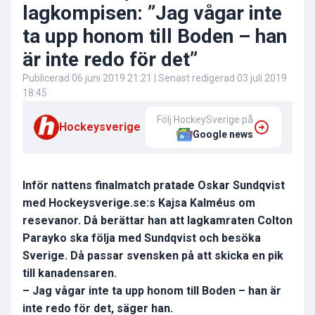
lagkompisen: ”Jag vågar inte
ta upp honom till Boden – han
är inte redo för det”
Publicerad
06 juni 2019 21:21
| Senast redigerad
03 juli 2019
18:45
Följ HockeySverige på
Hockeysverige
Google news
Inför nattens finalmatch pratade Oskar Sundqvist
med Hockeysverige.se:s Kajsa Kalméus om
resevanor. Då berättar han att lagkamraten Colton
Parayko ska följa med Sundqvist och besöka
Sverige. Då passar svensken på att skicka en pik
till kanadensaren.
– Jag vågar inte ta upp honom till Boden – han är
inte redo för det, säger han.