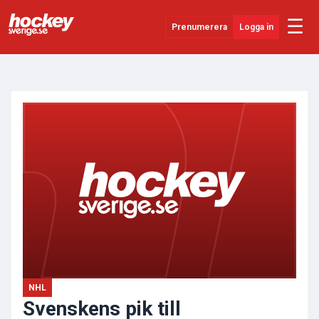
☰
Prenumerera
Logga in
ANNONS
Senaste Nytt
YouTube
SHL
Evenemang
Övrigt
NHL
Svenskens pik till