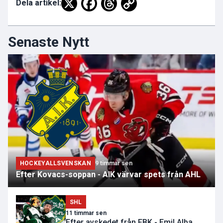
Dela artikel:
Senaste Nytt
HOCKEYALLSVENSKAN
9 timmar sen
Efter Kovacs-soppan - AIK värvar spets från AHL
SHL
11 timmar sen
Efter avskedet från FBK - Emil Alba