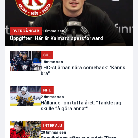
ÖVERGÅNGAR
1 timme sen
Uppgifter: Här är Kalmars spetsforward
SHL
1 timme sen
LHC-stjärnan nära comeback: "Känns
bra"
NHL
2 timmar sen
Hållander om tuffa året: "Tänkte jag
skulle få göra annat"
INTERVJU
20 timmar sen