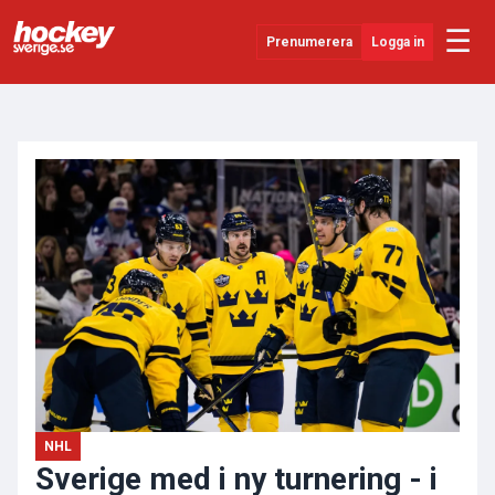
☰
Prenumerera
Logga in
ANNONS
Senaste Nytt
YouTube
SHL
Evenemang
Övrigt
NHL
Sverige med i ny turnering - i