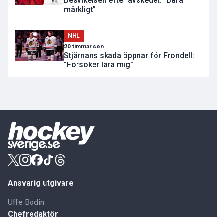
Besvikelsen efter avskedet: "Bara
märkligt"
NHL
20 timmar sen
Stjärnans skada öppnar för Frondell:
"Försöker lära mig"
Ansvarig utgivare
Uffe Bodin
Chefredaktör