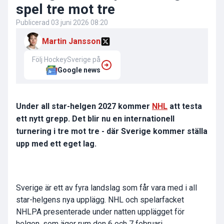
spel tre mot tre
Publicerad
03 juni 2026 08:20
Martin Jansson
Följ HockeySverige på
Google news
Under all star-helgen 2027 kommer
NHL
att testa
ett nytt grepp. Det blir nu en internationell
turnering i tre mot tre - där Sverige kommer ställa
upp med ett eget lag.
Sverige är ett av fyra landslag som får vara med i all
star-helgens nya upplägg. NHL och spelarfacket
NHLPA presenterade under natten upplägget för
helgen, som äger rum den 6 och 7 februari.