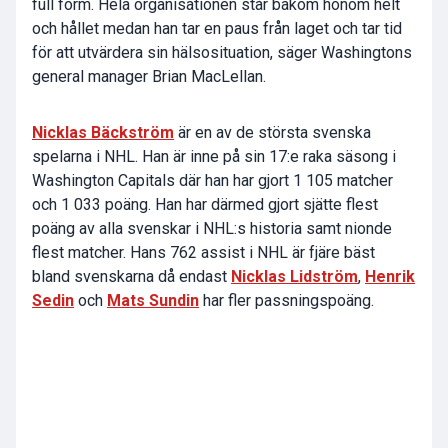
full form. Hela organisationen står bakom honom helt
och hållet medan han tar en paus från laget och tar tid
för att utvärdera sin hälsosituation, säger Washingtons
general manager
Brian MacLellan
.
Nicklas Bäckström
är en av de största svenska
spelarna i NHL. Han är inne på sin 17:e raka säsong i
Washington Capitals där han har gjort 1 105 matcher
och 1 033 poäng. Han har därmed gjort sjätte flest
poäng av alla svenskar i NHL:s historia samt nionde
flest matcher. Hans 762 assist i NHL är fjäre bäst
bland svenskarna då endast
Nicklas Lidström
,
Henrik
Sedin
och
Mats Sundin
har fler passningspoäng.