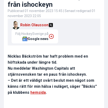
från ishockeyn
Publicerad
01 november 2023 15:45
| Senast redigerad
01
november 2023 22:05
Robin Olausson
Följ HockeySverige på
Google news
Nicklas Bäckström har haft problem med en
höftskada under längre tid.
Nu meddelar Washington Capitals att
stjärnsvensken tar en paus från ishockeyn.
– Det är ett väldigt svårt beslut men något som
känns rätt för min hälsa i nuläget, säger “Bäckis”
på klubbens
hemsida
.