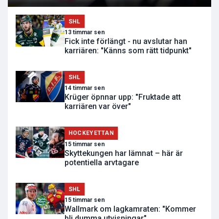
SHL
13 timmar sen
Fick inte förlängt - nu avslutar han
karriären: "Känns som rätt tidpunkt"
SHL
14 timmar sen
Krüger öpnnar upp: "Fruktade att
karriären var över"
HOCKEYETTAN
15 timmar sen
Skyttekungen har lämnat – här är
potentiella arvtagare
SHL
15 timmar sen
Wallmark om lagkamraten: "Kommer
bli dumma utvisningar"