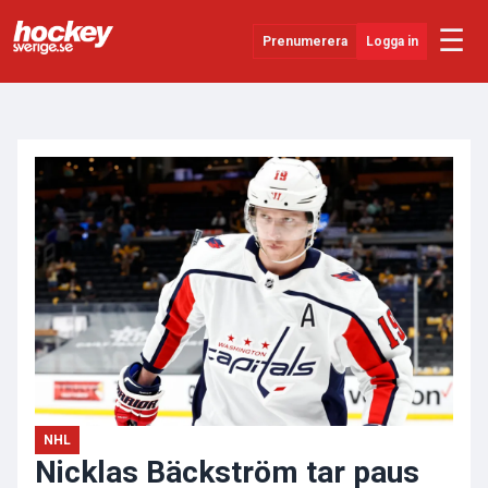
☰
Prenumerera
Logga in
ANNONS
Senaste Nytt
YouTube
SHL
Evenemang
Övrigt
NHL
Nicklas Bäckström tar paus