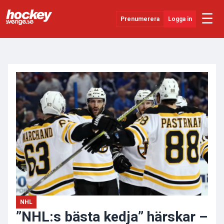
☰
Prenumerera
Logga in
ANNONS
Senaste Nytt
YouTube
SHL
Evenemang
Övrigt
NHL
”NHL:s bästa kedja” härskar –