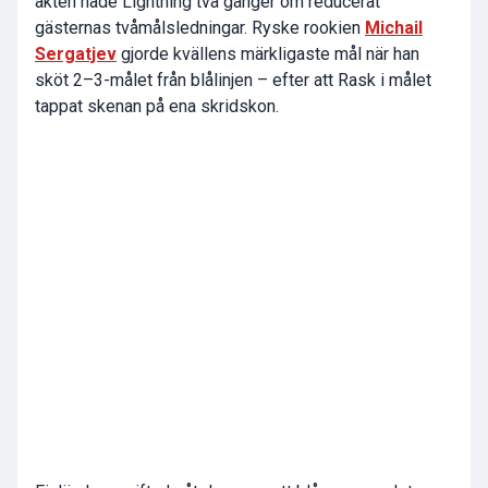
akten hade Lightning två gånger om reducerat
gästernas tvåmålsledningar. Ryske rookien
Michail
Sergatjev
gjorde kvällens märkligaste mål när han
sköt 2–3-målet från blålinjen – efter att Rask i målet
tappat skenan på ena skridskon.