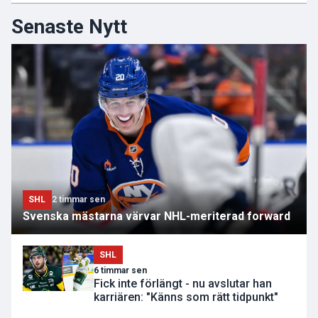
Senaste Nytt
SHL
2 timmar sen
Svenska mästarna värvar NHL-meriterad forward
SHL
6 timmar sen
Fick inte förlängt - nu avslutar han
karriären: "Känns som rätt tidpunkt"