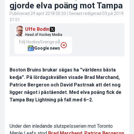
gjorde elva poäng mot Tampa
Publicerad
29 april 2018 00:20
| Senast redigerad
03 juli 2019
21:51
Uffe Bodin
Head of Hockey Media
Följ HockeySverige på
Google news
Boston Bruins brukar sägas ha ”världens bästa
kedja”. På lördagskvällen visade Brad Marchand,
Patrice Bergeron och David Pastrnak att det nog
ligger något i påståendet. Med elva poäng fick de
Tampa Bay Lightning på fall med 6–2.
Under den inledande slutspelsserien mot Toronto
Maple Leafs stod
Brad Marchand
,
Patrice Bergeron