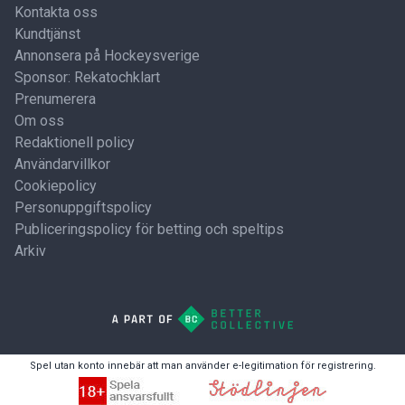
Kontakta oss
Kundtjänst
Annonsera på Hockeysverige
Sponsor: Rekatochklart
Prenumerera
Om oss
Redaktionell policy
Användarvillkor
Cookiepolicy
Personuppgiftspolicy
Publiceringspolicy för betting och speltips
Arkiv
Spel utan konto innebär att man använder e-legitimation för registrering.