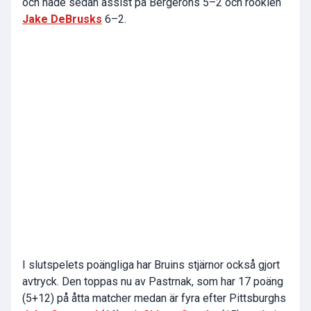
och hade sedan assist på Bergerons 5–2 och rookien
Jake DeBrusks
6–2.
I slutspelets poängliga har Bruins stjärnor också gjort
avtryck. Den toppas nu av Pastrnak, som har 17 poäng
(5+12) på åtta matcher medan är fyra efter Pittsburghs