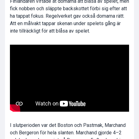
Finländaren viftade åt domarna att blåsa av spelet, men
fick nobben och släppte backskottet förbi sig efter att
ha tappat fokus. Regelverket gav också domarna rätt.
Att en målvakt tappar skenan under spelets gång är
inte tillräckligt för att blåsa av spelet.
I slutperioden var det Boston och Pastrnak, Marchand
och Bergeron för hela slanten. Marchand gjorde 4–2