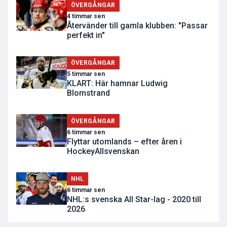
ÖVERGÅNGAR
4 timmar sen
Återvänder till gamla klubben: "Passar
perfekt in"
ÖVERGÅNGAR
5 timmar sen
KLART: Här hamnar Ludwig
Blomstrand
ÖVERGÅNGAR
6 timmar sen
Flyttar utomlands – efter åren i
HockeyAllsvenskan
NHL
6 timmar sen
NHL:s svenska All Star-lag - 2020 till
2026