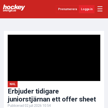
☰
Prenumerera
Logga in
ANNONS
Senaste Nytt
YouTube
SHL
Evenemang
Övrigt
NHL
Erbjuder tidigare
juniorstjärnan ett offer sheet
Publicerad
02 juli 2026 10:54