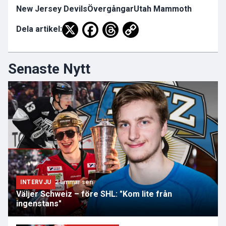
New Jersey Devils
Övergångar
Utah Mammoth
Dela artikel:
Senaste Nytt
INTERVJU
2 timmar sen
Väljer Schweiz – före SHL: "Kom lite från
ingenstans"