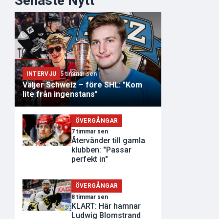
Senaste Nytt
INTERVJU
5 timmar sen
Väljer Schweiz – före SHL: "Kom
lite från ingenstans"
ÖVERGÅNGAR
7 timmar sen
Återvänder till gamla
klubben: "Passar
perfekt in"
ÖVERGÅNGAR
8 timmar sen
KLART: Här hamnar
Ludwig Blomstrand