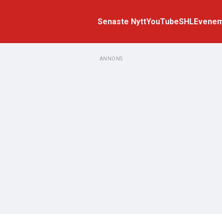
Senaste Nytt
YouTube
SHL
Evene
ANNONS