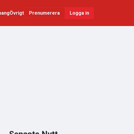
mang
Övrigt
Logga in
Prenumerera