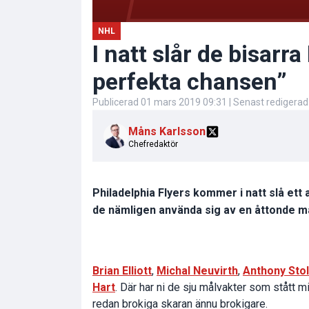
NHL
I natt slår de bisarr
perfekta chansen”
Publicerad
01 mars 2019 09:31
| Senast redigera
Måns Karlsson
Chefredaktör
Philadelphia Flyers kommer i natt slå et
de nämligen använda sig av en åttonde m
Brian Elliott
,
Michal Neuvirth
,
Anthony Sto
Hart
. Där har ni de sju målvakter som stått m
redan brokiga skaran ännu brokigare.