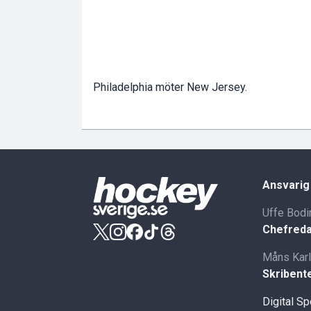
Philadelphia möter New Jersey.
Ansvarig
Uffe Bodi
Chefreda
Måns Kar
Skribent
Digital S