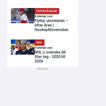
ÖVERGÅNGAR
8 timmar sen
Flyttar utomlands –
efter åren i
HockeyAllsvenskan
NHL
9 timmar sen
NHL:s svenska All
Star-lag - 2020 till
2026
ANNONS