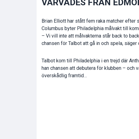
VÄRVADES FRÅN EDM
Brian Elliott har stått fem raka matcher efter
Columbus byter Philadelphia målvakt till k
– Vi vill inte att målvakterna står back to bac
chansen för Talbot att gå in och spela, säger
Talbot kom till Philadelphia i en trejd där Ant
han chansen att debutera för klubben – och v
överskådlig framtid…