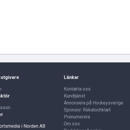
 utgivare
Länkar
n
Kontakta oss
ktör
Kundtjänst
Annonsera på Hockeysverige
lsson
Sponsor: Rekatochklart
er
Prenumerera
Om oss
portsmedia i Norden AB