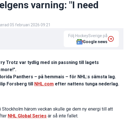
helgens varning: "I need
igerad
05 februari 2026 09:21
Följ HockeySverige på
Google news
 Trotz var tydlig med sin passning till lagets
 more!".
lorida Panthers – på hemmais – för NHL:s sämsta lag.
lip Forsberg till
NHL.com
efter nattens tunga nederlag.
 Stockholm härom veckan skulle ge dem ny energi till att
fter
NHL Global Series
är så inte fallet.