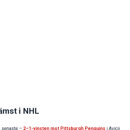
sämst i NHL
io senaste –
2–1-vinsten mot Pittsburgh Penguins
i Avicii