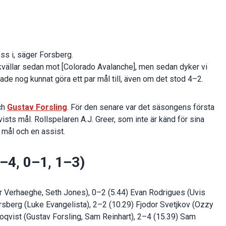
oss i, säger Forsberg.
vå kvällar sedan mot [Colorado Avalanche], men sedan dyker vi
ade nog kunnat göra ett par mål till, även om det stod 4–2.
ch
Gustav Forsling
. För den senare var det säsongens första
sts mål. Rollspelaren A.J. Greer, som inte är känd för sina
 mål och en assist.
–4, 0–1, 1–3)
r Verhaeghe, Seth Jones), 0–2 (5.44) Evan Rodrigues (Uvis
Forsberg (Luke Evangelista), 2–2 (10.29) Fjodor Svetjkov (Ozzy
oqvist (Gustav Forsling, Sam Reinhart), 2–4 (15.39) Sam