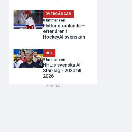
ÖVERGÅNGAR
8 timmar sen
Flyttar utomlands –
efter åren i
HockeyAllsvenskan
NHL
9 timmar sen
NHL:s svenska All
Star-lag - 2020 till
2026
ANNONS