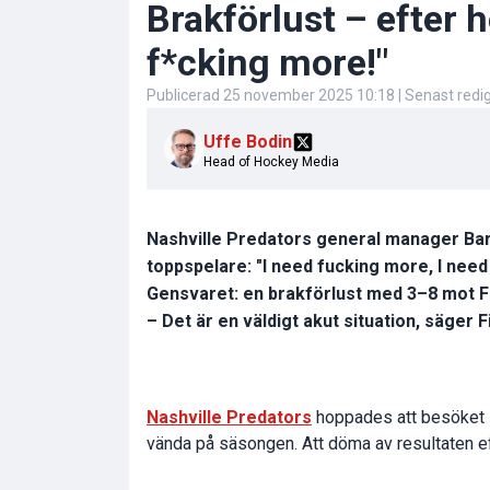
Brakförlust – efter 
f*cking more!"
Publicerad
25 november 2025 10:18
| Senast red
Uffe Bodin
Head of Hockey Media
Nashville Predators general manager Barry
toppspelare: "I need fucking more, I need
Gensvaret: en brakförlust med 3–8 mot F
– Det är en väldigt akut situation, säger Fi
Nashville Predators
hoppades att besöket i
vända på säsongen. Att döma av resultaten e