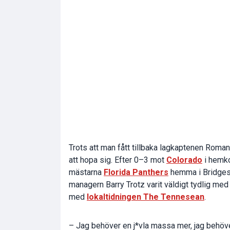
Trots att man fått tillbaka lagkaptenen Roman
att hopa sig. Efter 0–3 mot
Colorado
i hemko
mästarna
Florida Panthers
hemma i Bridgest
managern Barry Trotz varit väldigt tydlig med 
med
lokaltidningen The Tennesean
.
– Jag behöver en j*vla massa mer, jag behöve