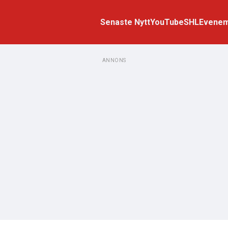
Senaste Nytt
YouTube
SHL
Evene
ANNONS