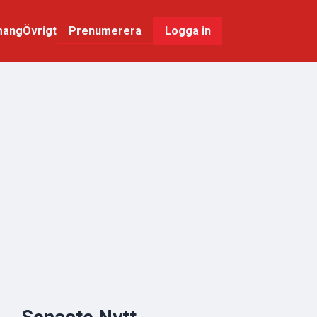
mang
Övrigt
Logga in
Prenumerera