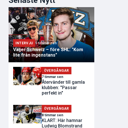
Senaste Nytt
INTERVJU
5 timmar sen
Väljer Schweiz – före SHL: "Kom
lite från ingenstans"
ÖVERGÅNGAR
7 timmar sen
Återvänder till gamla
klubben: "Passar
perfekt in"
ÖVERGÅNGAR
8 timmar sen
KLART: Här hamnar
Ludwig Blomstrand