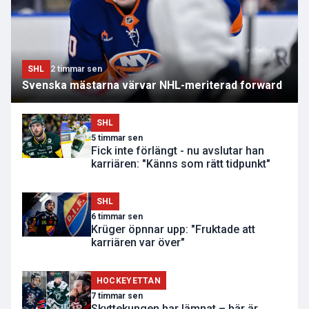
SHL
2 timmar sen
Svenska mästarna värvar NHL-meriterad forward
SHL
5 timmar sen
Fick inte förlängt - nu avslutar han
karriären: "Känns som rätt tidpunkt"
SHL
6 timmar sen
Krüger öpnnar upp: "Fruktade att
karriären var över"
HOCKEYETTAN
7 timmar sen
Skyttekungen har lämnat – här är