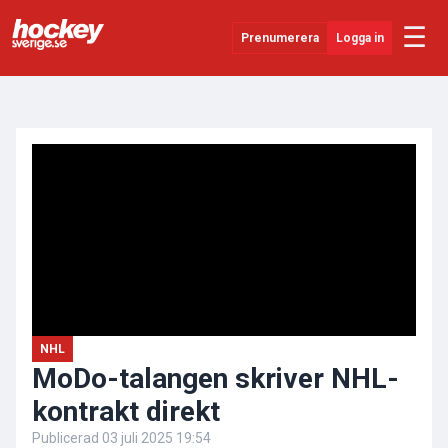
☰
Prenumerera
Logga in
ANNONS
Senaste Nytt
YouTube
SHL
Evenemang
Övrigt
NHL
MoDo-talangen skriver NHL-
kontrakt direkt
Publicerad
03 juli 2025 19:54